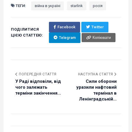
ТЕГИ:
війна в україні
starlink
росія
Facebook
Twitter
ПОДІЛИТИСЯ
ЦІЄЮ СТАТТЕЮ:
Telegram
Копіювати
ПОПЕРЕДНЯ СТАТТЯ
НАСТУПНА СТАТТЯ
У Раді відповіли, від
Сили оборони
чого залежать
уразили нафтовий
терміни закінчення...
термінал в
Ленінградській...