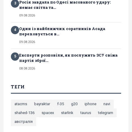
Росія завдала по Одесі масованого удару:
3
немає світла та...
09.08.2026
Один із найближчих соратників Асада
4
переховується в...
09.08.2026
Експерти розповіли, як послужить ЗСУ свіжа
5
партія зброї...
08.08.2026
ТЕГИ
atacms
bayraktar
f-35
g20
iphone
navi
shahed-136
spacex
starlink
taurus
telegram
австралія