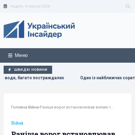
Неділя, 9 серпня 2026
Меню
ШВИДКІ НОВИНИ
Один із найближчих соратників Асада переховується в Моск
Головна
›
Війна
›
Раніше ворог встановлював великі тарілки,...
Війна
Раніше ворог встановлював