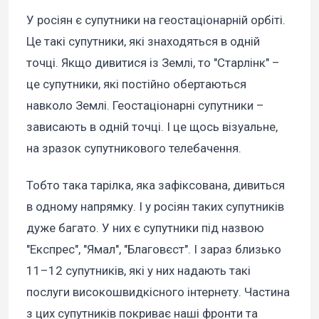
У росіян є супутники на геостаціонарній орбіті.
Це такі супутники, які знаходяться в одній
точці. Якщо дивитися із Землі, то "Старлінк" –
це супутники, які постійно обертаються
навколо Землі. Геостаціонарні супутники –
зависають в одній точці. І це щось візуальне,
на зразок супутникового телебачення.
Тобто така тарілка, яка зафіксована, дивиться
в одному напрямку. І у росіян таких супутників
дуже багато. У них є супутники під назвою
"Експрес", "Ямал", "Благовєст". І зараз близько
11–12 супутників, які у них надають такі
послуги високошвидкісного інтернету. Частина
з цих супутників покриває наші фронти та