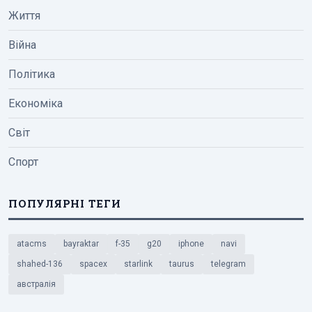
Життя
Війна
Політика
Економіка
Світ
Спорт
ПОПУЛЯРНІ ТЕГИ
atacms
bayraktar
f-35
g20
iphone
navi
shahed-136
spacex
starlink
taurus
telegram
австралія