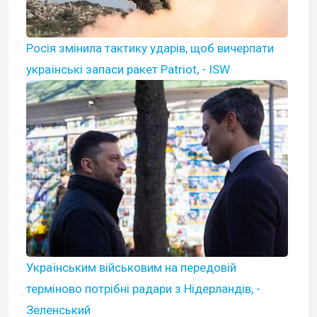
Росія змінила тактику ударів, щоб вичерпати
українські запаси ракет Patriot, - ISW
Українським військовим на передовій
терміново потрібні радари з Нідерландів, -
Зеленський