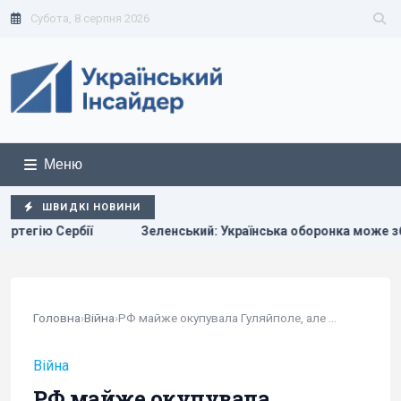
Субота, 8 серпня 2026
Меню
ШВИДКІ НОВИНИ
енський: Українська оборонка може збільшити виробництво вдві
Головна
›
Війна
›
РФ майже окупувала Гуляйполе, але це частина...
Війна
РФ майже окупувала