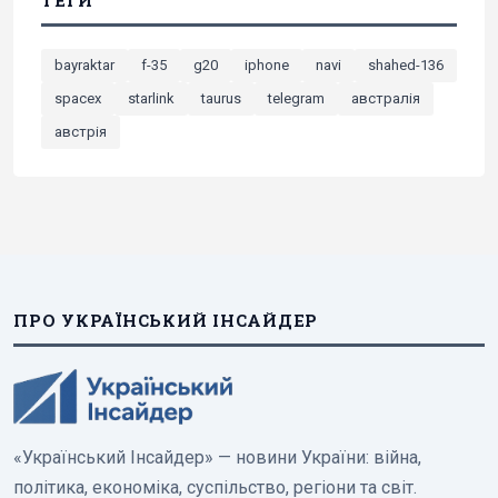
ТЕГИ
bayraktar
f-35
g20
iphone
navi
shahed-136
spacex
starlink
taurus
telegram
австралія
австрія
ПРО УКРАЇНСЬКИЙ ІНСАЙДЕР
«Український Інсайдер» — новини України: війна,
політика, економіка, суспільство, регіони та світ.