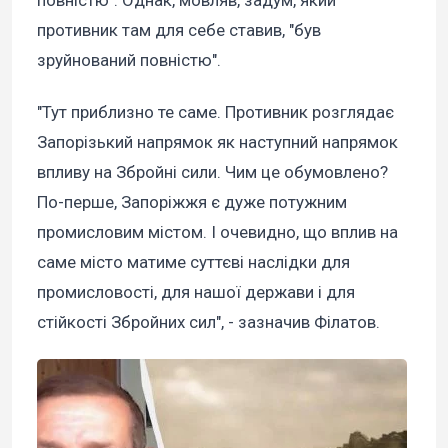
повністю". Однак, мовляв, задум, який
противник там для себе ставив, "був
зруйнований повністю".
"Тут приблизно те саме. Противник розглядає
Запорізький напрямок як наступний напрямок
впливу на Збройні сили. Чим це обумовлено?
По-перше, Запоріжжя є дуже потужним
промисловим містом. І очевидно, що вплив на
саме місто матиме суттєві наслідки для
промисловості, для нашої держави і для
стійкості Збройних сил", - зазначив Філатов.