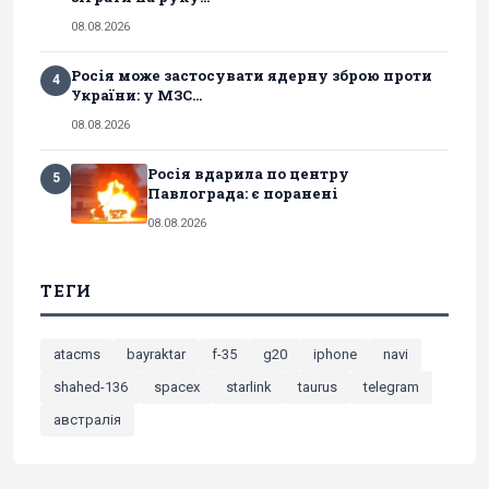
08.08.2026
Росія може застосувати ядерну зброю проти
4
України: у МЗС...
08.08.2026
Росія вдарила по центру
5
Павлограда: є поранені
08.08.2026
ТЕГИ
atacms
bayraktar
f-35
g20
iphone
navi
shahed-136
spacex
starlink
taurus
telegram
австралія