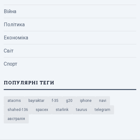
Війна
Політика
Економіка
Світ
Спорт
ПОПУЛЯРНІ ТЕГИ
atacms
bayraktar
f-35
g20
iphone
navi
shahed-136
spacex
starlink
taurus
telegram
австралія