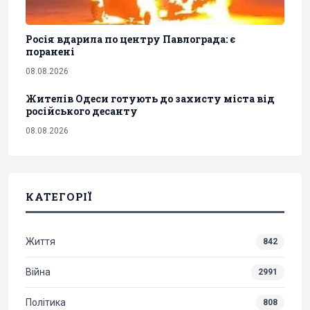
Росія вдарила по центру Павлограда: є
поранені
08.08.2026
Жителів Одеси готують до захисту міста від
російського десанту
08.08.2026
КАТЕГОРІЇ
Життя
842
Війна
2991
Політика
808