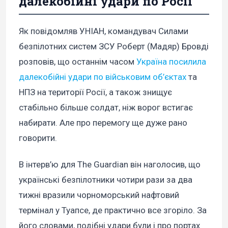
далекобійні удари по Росії
Як повідомляв УНІАН, командувач Силами
безпілотних систем ЗСУ Роберт (Мадяр) Бровді
розповів, що останнім часом
Україна посилила
далекобійні удари по військовим об’єктах
та
НПЗ на території Росії, а також знищує
стабільно більше солдат, ніж ворог встигає
набирати. Але про перемогу ще дуже рано
говорити.
В інтерв’ю для The Guardian він наголосив, що
українські безпілотники чотири рази за два
тижні вразили чорноморський нафтовий
термінал у Туапсе, де практично все згоріло. За
його словами, подібні удари були і про портах