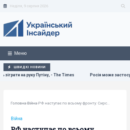
Неділя, 9 серпня 2026
Меню
ШВИДКІ НОВИНИ
ну, - The Times
Росія може застосувати ядерну зброю про
Головна
›
Війна
›
РФ наступає по всьому фронту: Сирський...
Війна
РФ наступає по всьому