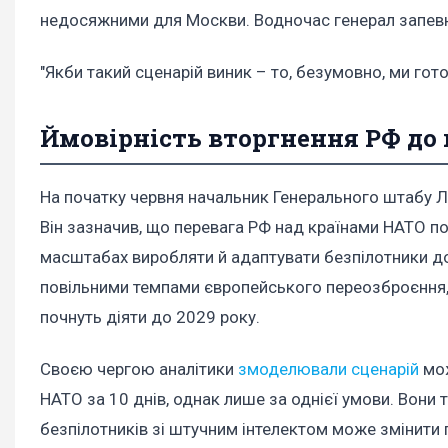
недосяжними для Москви. Водночас генерал запевн
"Якби такий сценарій виник – то, безумовно, ми готов
Ймовірність вторгнення РФ до 
На початку червня начальник Генерального штабу Ла
Він зазначив, що перевага РФ над країнами НАТО пол
масштабах виробляти й адаптувати безпілотники до 
повільними темпами європейського переозброєння, о
почнуть діяти до 2029 року.
Своєю чергою аналітики
змоделювали сценарій
мож
НАТО за 10 днів, однак лише за однієї умови. Вони
безпілотників зі штучним інтелектом може змінити п