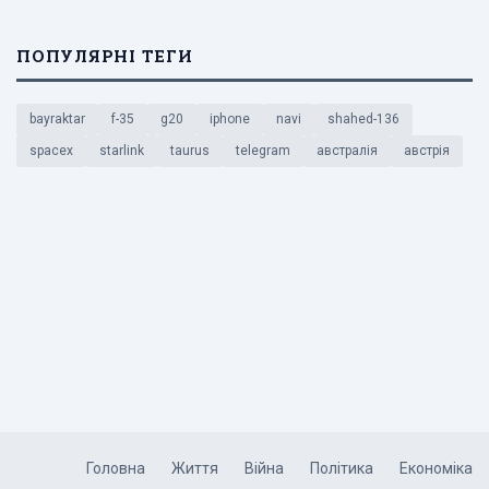
ПОПУЛЯРНІ ТЕГИ
bayraktar
f-35
g20
iphone
navi
shahed-136
spacex
starlink
taurus
telegram
австралія
австрія
Головна
Життя
Війна
Політика
Економіка