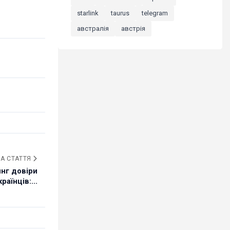
starlink
taurus
telegram
австралія
австрія
А СТАТТЯ
нг довіри
країнців:...