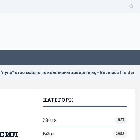
тає майже неможливим завданням, - Business Insider
У У
КАТЕГОРІЇ
Життя
837
 сил
Війна
2952