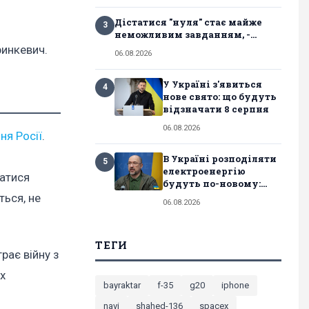
Дістатися "нуля" стає майже
3
неможливим завданням, -...
ринкевич.
06.08.2026
У Україні з'явиться
4
нове свято: що будуть
відзначати 8 серпня
06.08.2026
ня Росії
.
В Україні розподіляти
5
електроенергію
татися
будуть по-новому:...
ться, не
06.08.2026
ТЕГИ
рає війну з
х
bayraktar
f-35
g20
iphone
navi
shahed-136
spacex