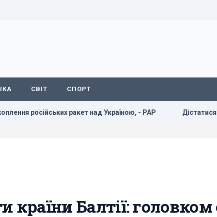
ІКА
СВІТ
СПОРТ
осійських ракет над Україною, - PAP
Дістатися "нуля" с
ти країни Балтії: головком