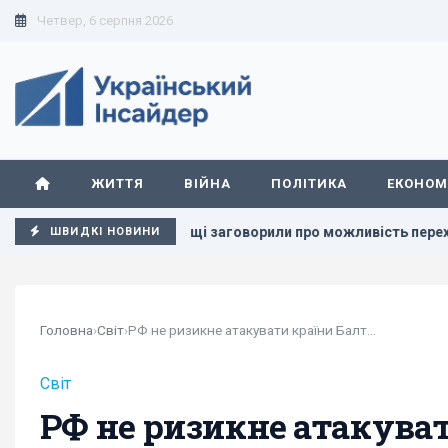
Четвер, 6 серпня 2026
ЖИТТЯ
ВІЙНА
ПОЛІТИКА
ЕКОНОМ
бить
У Польщі заговорили про можливість перехоплення р
ШВИДКІ НОВИНИ
Головна
›
Світ
›
​​РФ не ризикне атакувати країни Балтії:...
Світ
​​РФ не ризикне атакува