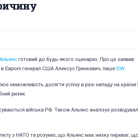
причину
Альянс
готовий до будь-якого сценарію. Про це заявив
в Європі генерал США Алексус Гринкевич, пише
DW
.
є неможливість досягти успіху в разі нападу на країни Б
бний ризик.
суваються війська РФ. Також Альянс аналізує розвідуваль
ікту з НАТО та розуміє, що Альянс має низку переваг, що