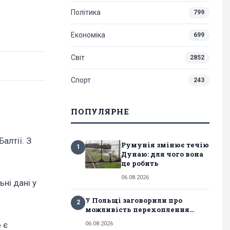
Політика
799
Економіка
699
Світ
2852
Спорт
243
ПОПУЛЯРНЕ
алтії. З
Румунія змінює течію
1
Дунаю: для чого вона
це робить
06.08.2026
ні дані у
У Польщі заговорили про
2
можливість перехоплення...
 є
06.08.2026