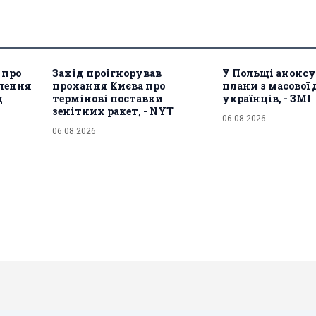
 про
Захід проігнорував
У Польщі анонс
лення
прохання Києва про
плани з масової 
д
термінові поставки
українців, - ЗМІ
зенітних ракет, - NYT
06.08.2026
06.08.2026