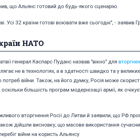
ив, що Альянс готовий до будь-якого сценарію.
і. Усі 32 країни готові воювати вже сьогодні", - заявив Г
країн НАТО
твії генерал Каспарс Пуданс назвав "вікно" для
вторгнен
ягає не в технологіях, а в здатності швидко та у великих
потреб війни. Також, на його думку, Росія може скорис
скільки більшість програм модернізації армії, як очікує
ливого вторгнення Росії до Литви й заявили, що РФ прог
 також дійшли висновку, що масове використання сучасни
еребіг війни на користь Альянсу.