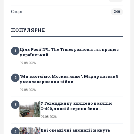
Спорт
246
ПОПУЛЯРНЕ
Ціль Росії №1: The Times розповів, як працює
1
український...
09.08.2026
"Ми вистоїмо, Москва ляже": Мадяр назвав 5
2
умов завершення війни
09.08.2026
У Геленджику знищено позицію
3
С-400, з якої 8 серпня били...
09.08.2026
Дві океанічні аномалії можуть
4