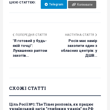
ЦІЄЮ СТАТТЕЮ:
Telegram
Копіювати
ПОПЕРЕДНЯ СТАТТЯ
НАСТУПНА СТАТТЯ
"Я готовий у будь-
Росія має намір
якій точці":
захопити один з
Лукашенко раптом
обласних центрів: у
захотів...
ДШВ...
СХОЖІ СТАТТІ
Ціль Росії №1: The Times розповів, як працює
український загін "глибоких ударів" по РФ