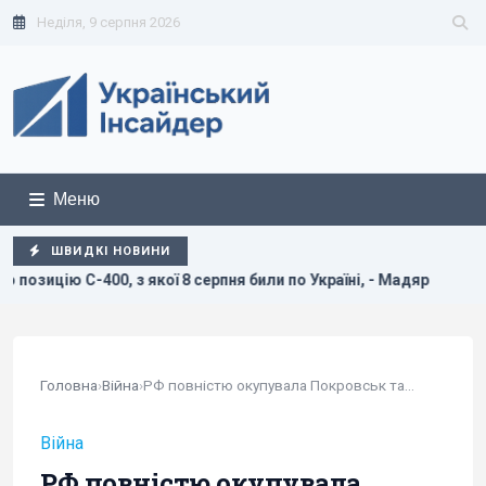
Неділя, 9 серпня 2026
Меню
ШВИДКІ НОВИНИ
кої 8 серпня били по Україні, - Мадяр
Дві океанічні аном
Головна
›
Війна
›
РФ повністю окупувала Покровськ та Мирноград,...
Війна
РФ повністю окупувала