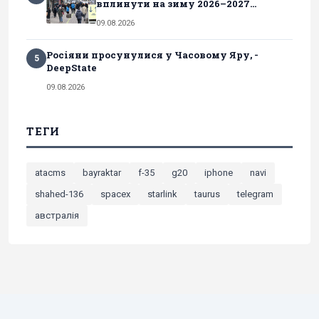
вплинути на зиму 2026–2027...
09.08.2026
Росіяни просунулися у Часовому Яру, -
5
DeepState
09.08.2026
ТЕГИ
atacms
bayraktar
f-35
g20
iphone
navi
shahed-136
spacex
starlink
taurus
telegram
австралія