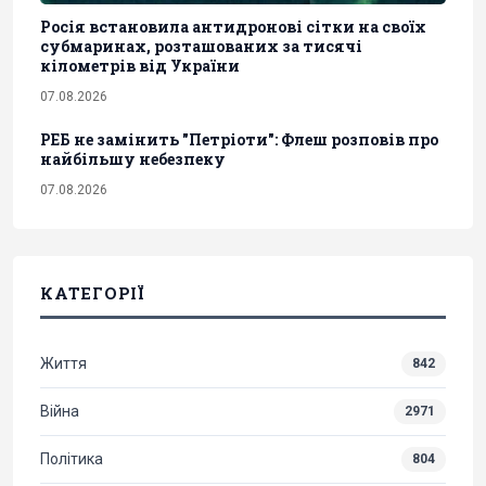
Росія встановила антидронові сітки на своїх
субмаринах, розташованих за тисячі
кілометрів від України
07.08.2026
РЕБ не замінить "Петріоти": Флеш розповів про
найбільшу небезпеку
07.08.2026
КАТЕГОРІЇ
Життя
842
Війна
2971
Політика
804