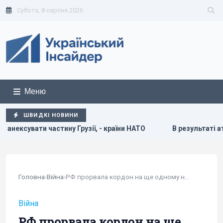
Субота, 8 серпня 2026
Меню
ШВИДКІ НОВИНИ
 - країни НАТО
В результаті атаки РФ знищено найбільший
Головна
›
Війна
›
РФ прорвала кордон на ще одному напрямку на...
Війна
РФ прорвала кордон на ще