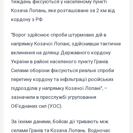
тиждень фіксуються у населеному пункті
Козача Лопань, яке розташоване за 2 км від
кордону з РФ.
"Ворог здійснює спроби штурмових дій в
напрямку Козачої Лопані, здійснивши тактичне
вклинення на ділянці Державного кордону
України в районі населеного пункту Гранів.
Силами оборони фіксуються реальні спроби
перетину кордону та інфільтрації російських
підрозділів у напрямку Козачої Лопані", –
зазначили в пресслужбі угруповання
Обʼєднаних сил (УОС).
За їхніми даними, бойові дії тривають між
селами Гранів та Козача Лопань. Водночас