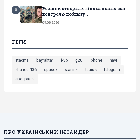
Росіяни створили кілька нових зон
5
контролю поблизу...
09.08.2026
ТЕГИ
atacms
bayraktar
f-35
g20
iphone
navi
shahed-136
spacex
starlink
taurus
telegram
австралія
ПРО УКРАЇНСЬКИЙ ІНСАЙДЕР