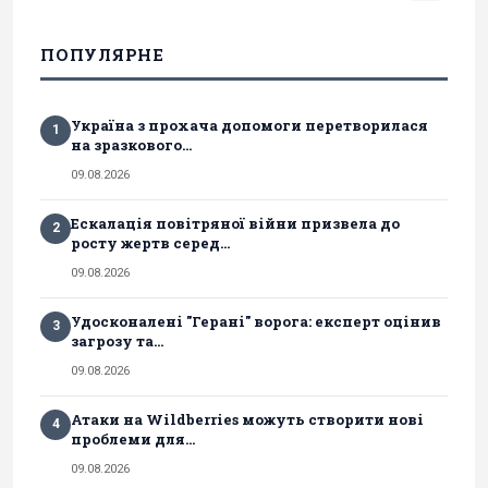
ПОПУЛЯРНЕ
Україна з прохача допомоги перетворилася
1
на зразкового...
09.08.2026
Ескалація повітряної війни призвела до
2
росту жертв серед...
09.08.2026
Удосконалені "Герані" ворога: експерт оцінив
3
загрозу та...
09.08.2026
Атаки на Wildberries можуть створити нові
4
проблеми для...
09.08.2026