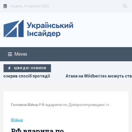
Неділя, 9 серпня 2026
Меню
ШВИДКІ НОВИНИ
жуть створити нові проблеми для економіки РФ: у WSJ розкрили 
Головна
›
Війна
›
РФ вдарила по Дніпропетровщині: палають склади...
Війна
РФ вдарила по