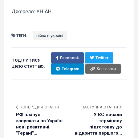
Джерело: УНІАН
ТЕГИ:
війна в україні
Facebook
Twitter
ПОДІЛИТИСЯ
ЦІЄЮ СТАТТЕЮ:
Telegram
Копіювати
ПОПЕРЕДНЯ СТАТТЯ
НАСТУПНА СТАТТЯ
РФ планує
У ЄС почали
запускати по Україні
термінову
нові реактивні
підготовку до
"Герані"...
відкриття першого...