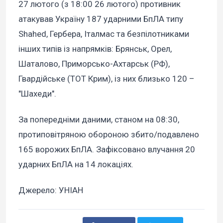
27 лютого (з 18:00 26 лютого) противник
атакував Україну 187 ударними БпЛА типу
Shahed, Гербера, Італмас та безпілотниками
інших типів із напрямків: Брянськ, Орел,
Шаталово, Приморсько-Ахтарськ (РФ),
Гвардійське (ТОТ Крим), із них близько 120 –
"Шахеди".
За попередніми даними, станом на 08:30,
протиповітряною обороною збито/подавлено
165 ворожих БпЛА. Зафіксовано влучання 20
ударних БпЛА на 14 локаціях.
Джерело: УНІАН