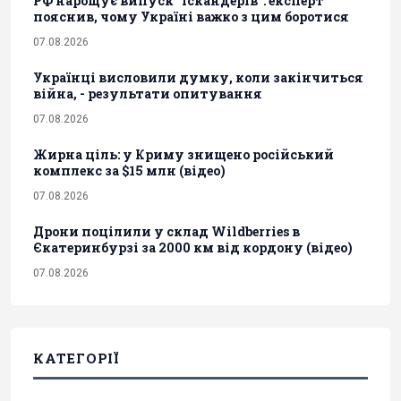
РФ нарощує випуск "Іскандерів": експерт
пояснив, чому Україні важко з цим боротися
07.08.2026
Українці висловили думку, коли закінчиться
війна, - результати опитування
07.08.2026
Жирна ціль: у Криму знищено російський
комплекс за $15 млн (відео)
07.08.2026
Дрони поцілили у склад Wildberries в
Єкатеринбурзі за 2000 км від кордону (відео)
07.08.2026
КАТЕГОРІЇ