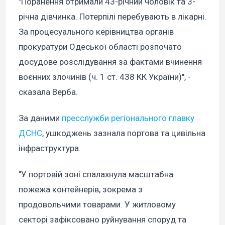
"Поранення отримали 43-річний чоловік та 3-
річна дівчинка. Потерпілі перебувають в лікарні.
За процесуального керівництва органів
прокуратури Одеської області розпочато
досудове розслідування за фактами вчинення
воєнних злочинів (ч. 1 ст. 438 КК України)", -
сказала Верба.
За даними
пресслужби регіонального главку
ДСНС
, ушкоджень зазнала портова та цивільна
інфраструктура.
"У портовій зоні спалахнула масштабна
пожежа контейнерів, зокрема з
продовольчими товарами. У житловому
секторі зафіксовано руйнування споруд та