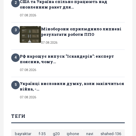
США та Україна спільно працюють над
2
оновленням ракет для...
07.08.2026
Міноборони оприлюднило липневі
3
результати роботи ППО
07.08.2026
РФ нарощує випуск "Іскандерів": експерт
4
пояснив, чому...
07.08.2026
Українці висловили думку, коли закінчиться
5
війна, -...
07.08.2026
ТЕГИ
bayraktar
f-35
g20
iphone
navi
shahed-136