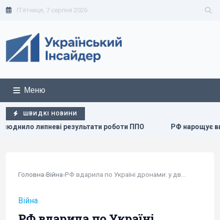
П'ятниця, 7 серпня 2026
Меню
ШВИДКІ НОВИНИ
езультати роботи ППО
РФ нарощує випуск "Іскандерів": 
Головна
›
Війна
›
РФ вдарила по Україні дронами: у двох портах...
Війна
РФ вдарила по Україні