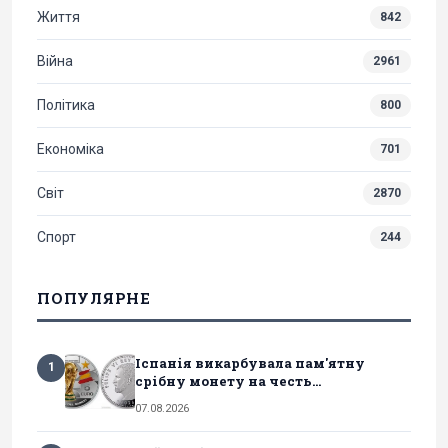
Життя
842
Війна
2961
Політика
800
Економіка
701
Світ
2870
Спорт
244
ПОПУЛЯРНЕ
Іспанія викарбувала пам'ятну
1
срібну монету на честь...
07.08.2026