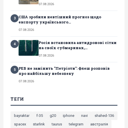
07.08.2026
США зробили невтішний прогноз щодо
3
експорту українського...
07.08.2026
Росія встановила антидронові сітки
4
на своїх субмаринах,...
07.08.2026
РЕБ не замінить "Петріоти": Флеш розповів
5
про найбільшу небезпеку
07.08.2026
ТЕГИ
bayraktar
f-35
g20
iphone
navi
shahed-136
spacex
starlink
taurus
telegram
австралія