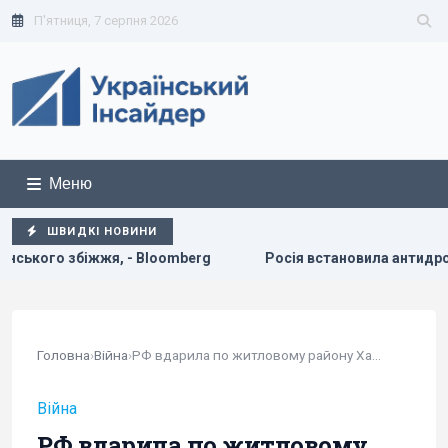
П'ятниця, 7 серпня 2026
Меню
ШВИДКІ НОВИНИ
omberg
Росія встановила антидронові сітки на своїх субма
Головна
›
Війна
›
РФ вдарила по житловому району Харкова, є постраждалі
Війна
РФ вдарила по житловому