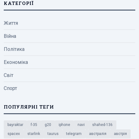
КАТЕГОРІЇ
Життя
Війна
Політика
Економіка
Світ
Спорт
ПОПУЛЯРНІ ТЕГИ
bayraktar
f-35
g20
iphone
navi
shahed-136
spacex
starlink
taurus
telegram
австралія
австрія