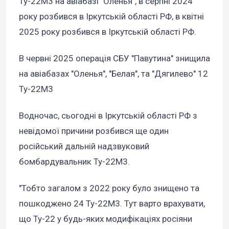
Ту-22М3 на авіабазі "Оленья", в серпні 2024
року розбився в Іркутській області РФ, в квітні
2025 року розбився в Іркутській області РФ.
В червні 2025 операція СБУ "Павутина" знищила
на авіабазах "Оленья", "Белая", та "Дягилево" 12
Ту-22М3
Водночас, сьогодні в Іркутській області РФ з
невідомої причини розбився ще один
російський дальній надзвуковий
бомбардувальник Ту-22М3.
"Тобто загалом з 2022 року було знищено та
пошкоджено 24 Ту-22М3. Тут варто врахувати,
що Ту-22 у будь-яких модифікаціях росіяни