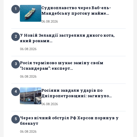
Судноплавство через Баб-ель-
1
Мандебську протоку майже...
06.08.2026
У Новій Зеландії застрелили дикого кота,
2
який роками...
06.08.2026
Росія терміново шукає заміну своїм
3
"Іскандерам": експерт...
06.08.2026
Росіяни завдали ударів по
4
Дніпропетровщині: загинуло...
06.08.2026
Через нічний обстріл РФ Херсон поринув у
5
блекаут
06.08.2026