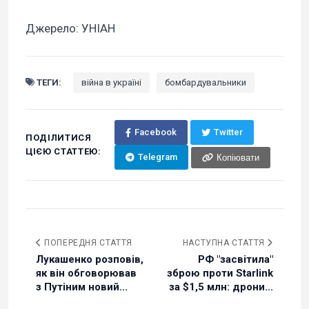
Джерело: УНІАН
ТЕГИ:
війна в україні
бомбардувальники
Facebook
Twitter
ПОДІЛИТИСЯ
ЦІЄЮ СТАТТЕЮ:
Telegram
Копіювати
ПОПЕРЕДНЯ СТАТТЯ
НАСТУПНА СТАТТЯ
Лукашенко розповів,
РФ "засвітила"
як він обговорював
зброю проти Starlink
з Путіним новий...
за $1,5 млн: дрони...