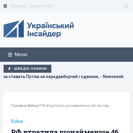
П'ятниця, 7 серпня 2026
Меню
ШВИДКІ НОВИНИ
утіна на передвиборчий годинник, - Newsweek
Така зброя
Головна
›
Війна
›
РФ втратила щонайменше 46 км території на...
Війна
РФ втратила щонайменше 46