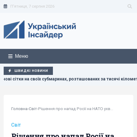
П'ятниця, 7 серпня 2026
Меню
ШВИДКІ НОВИНИ
оїх субмаринах, розташованих за тисячі кілометрів від України
Головна
›
Світ
›
Рішення про напад Росії на НАТО ухвалюватиме...
Світ
Рішення про напад Росії на