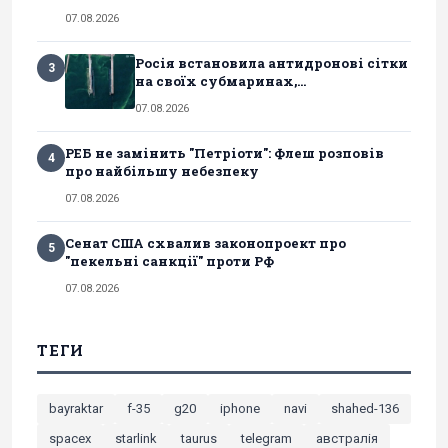
07.08.2026
Росія встановила антидронові сітки
3
на своїх субмаринах,...
07.08.2026
РЕБ не замінить "Петріоти": Флеш розповів
4
про найбільшу небезпеку
07.08.2026
Сенат США схвалив законопроект про
5
"пекельні санкції" проти РФ
07.08.2026
ТЕГИ
bayraktar
f-35
g20
iphone
navi
shahed-136
spacex
starlink
taurus
telegram
австралія