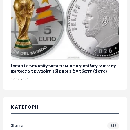
Іспанія викарбувала пам'ятну срібну монету
на честь тріумфу збірної з футболу (фото)
07.08.2026
КАТЕГОРІЇ
Життя
842