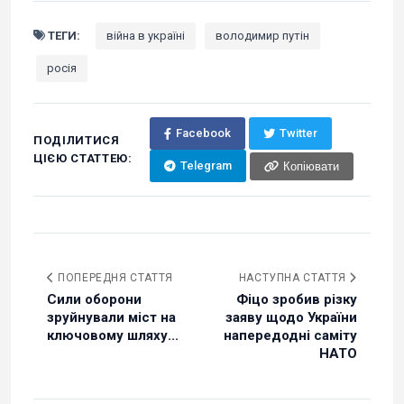
ТЕГИ:
війна в україні
володимир путін
росія
Facebook
Twitter
ПОДІЛИТИСЯ
ЦІЄЮ СТАТТЕЮ:
Telegram
Копіювати
ПОПЕРЕДНЯ СТАТТЯ
НАСТУПНА СТАТТЯ
Сили оборони
Фіцо зробив різку
зруйнували міст на
заяву щодо України
ключовому шляху...
напередодні саміту
НАТО