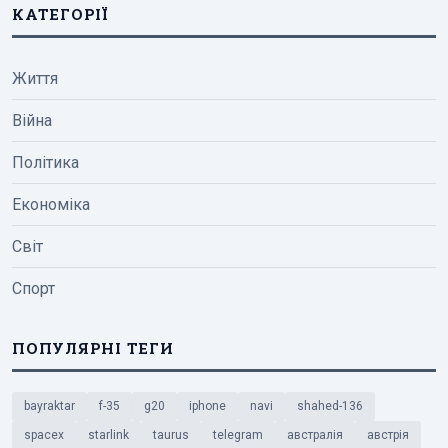
КАТЕГОРІЇ
Життя
Війна
Політика
Економіка
Світ
Спорт
ПОПУЛЯРНІ ТЕГИ
bayraktar
f-35
g20
iphone
navi
shahed-136
spacex
starlink
taurus
telegram
австралія
австрія