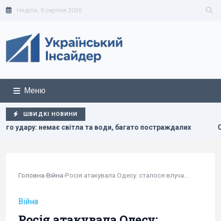
Неділя, 9 серпня 2026
Меню
ШВИДКІ НОВИНИ
тла та води, багато постраждалих
Один із найближчих со
Головна
›
Війна
›
Росія атакувала Одесу: сталося влучання у...
Війна
Росія атакувала Одесу: