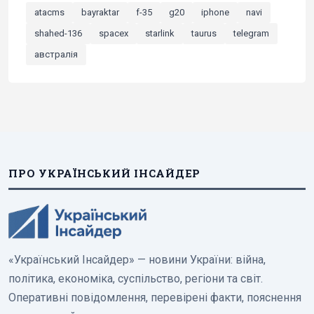
atacms
bayraktar
f-35
g20
iphone
navi
shahed-136
spacex
starlink
taurus
telegram
австралія
ПРО УКРАЇНСЬКИЙ ІНСАЙДЕР
«Український Інсайдер» — новини України: війна,
політика, економіка, суспільство, регіони та світ.
Оперативні повідомлення, перевірені факти, пояснення