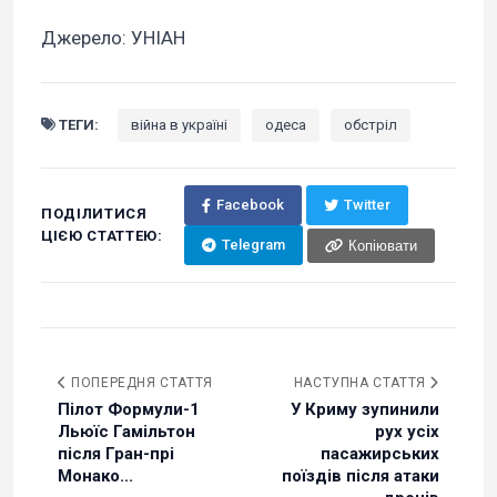
Джерело: УНІАН
ТЕГИ:
війна в україні
одеса
обстріл
Facebook
Twitter
ПОДІЛИТИСЯ
ЦІЄЮ СТАТТЕЮ:
Telegram
Копіювати
ПОПЕРЕДНЯ СТАТТЯ
НАСТУПНА СТАТТЯ
Пілот Формули-1
У Криму зупинили
Льюїс Гамільтон
рух усіх
після Гран-прі
пасажирських
Монако...
поїздів після атаки