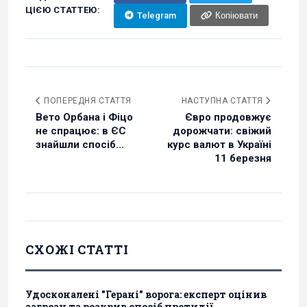
ЦІЄЮ СТАТТЕЮ:
Telegram
Копіювати
ПОПЕРЕДНЯ СТАТТЯ
НАСТУПНА СТАТТЯ
Вето Орбана і Фіцо
Євро продовжує
не спрацює: в ЄС
дорожчати: свіжий
знайшли спосіб...
курс валют в Україні
11 березня
СХОЖІ СТАТТІ
Удосконалені "Герані" ворога: експерт оцінив
загрозу та розкрив спосіб протидії