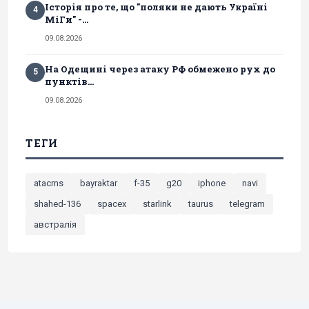
Історія про те, що "поляки не дають Україні
4
МіГи" -...
09.08.2026
На Одещині через атаку РФ обмежено рух до
5
пунктів...
09.08.2026
ТЕГИ
atacms
bayraktar
f-35
g20
iphone
navi
shahed-136
spacex
starlink
taurus
telegram
австралія