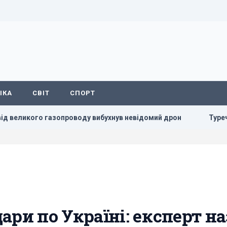
ІКА
СВІТ
СПОРТ
 газопроводу вибухнув невідомий дрон
Туреччина закрила 
ари по Україні: експерт н