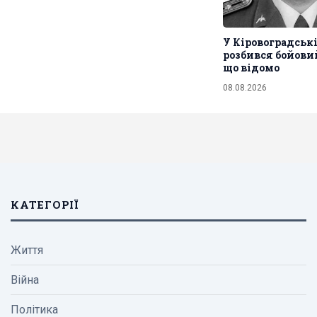
У Кіровоградські
розбився бойовий
що відомо
08.08.2026
КАТЕГОРІЇ
Життя
Війна
Політика