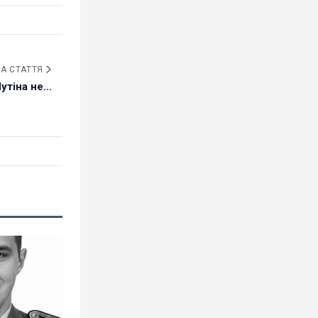
А СТАТТЯ
тіна не...