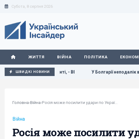
Субота, 8 серпня 2026
ЖИТТЯ
ВІЙНА
ПОЛІТИКА
ЕКОНОМ
вання на фронті, - BI
У Болгарії неподалік від великого
ШВИДКІ НОВИНИ
Головна
›
Війна
›
Росія може посилити удари по Україні: експерт...
Війна
Росія може посилити уд