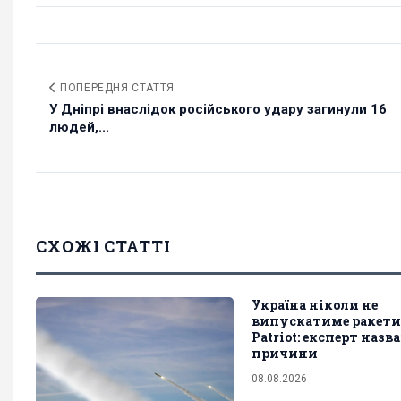
ПОПЕРЕДНЯ СТАТТЯ
У Дніпрі внаслідок російського удару загинули 16
людей,...
СХОЖІ СТАТТІ
Україна ніколи не
випускатиме ракети
Patriot: експерт назв
причини
08.08.2026