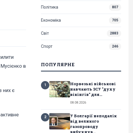
Політика
807
Економіка
705
Світ
2883
Спорт
246
силити
ПОПУЛЯРНЕ
 Мусієнко в
Норвезькі військові
1
навчають ЗСУ "духу
з них є
вікінгів" для...
08.08.2026
 активне
У Болгарії неподалік
2
від великого
газопроводу
вибухнув...