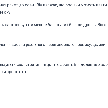
ня ракет до осені. Він вважає, що росіяни можуть взяти 
езону.
ь застосовувати менше балістики і більше дронів. Він з
влення восени реального переговорного процесу, це, зви
зувати свої стратегічні цілі на фронті. Він додав, що вор
льки зростають.