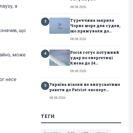
паузу, а
08.08.2026
Туреччина закрила
3
Чорне море для суден,
азначив, що
що прямували до...
08.08.2026
Росія готує потужний
4
чайно, може
удар по енергетиці
Києва до 24...
08.08.2026
ог несе
Україна ніколи не випускатиме
5
ракети до Patriot: експерт...
08.08.2026
ТЕГИ