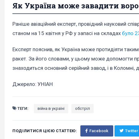
Як Україна може завадити вор
Раніше авіаційний експерт, провідний науковий спі
станом на 15 квітня у РФ у запасі на складах
було 2
Експерт пояснив, як Україна може протидіяти таким а
ракет. За його словами, у цьому може допомогти пр
знаходиться основний серійний завод, і в Коломні, 
Джерело: УНІАН
ТЕГИ:
війна в україні
обстріл
ПОДІЛИТИСЯ ЦІЄЮ СТАТТЕЮ:
Facebook
Twitter