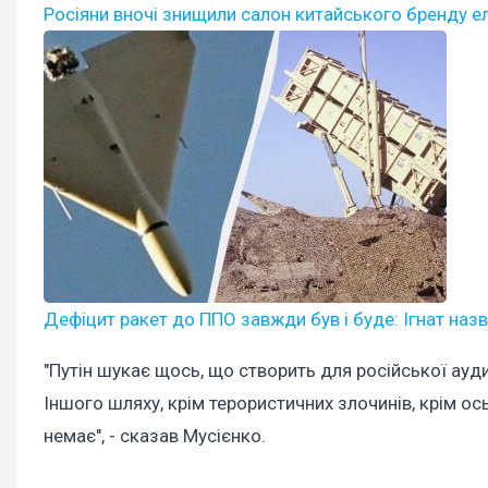
Росіяни вночі знищили салон китайського бренду ел
Дефіцит ракет до ППО завжди був і буде: Ігнат наз
"Путін шукає щось, що створить для російської ауди
Іншого шляху, крім терористичних злочинів, крім ось
немає", - сказав Мусієнко.