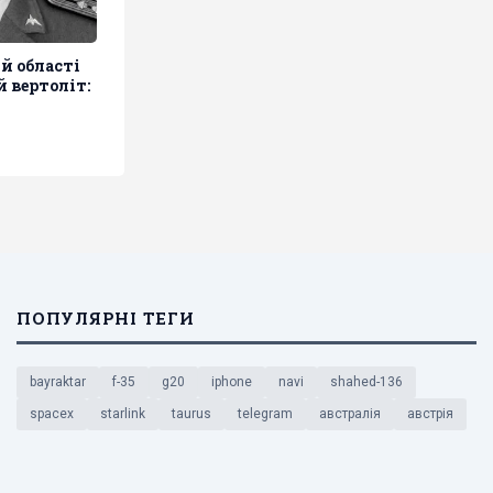
й області
 вертоліт:
ПОПУЛЯРНІ ТЕГИ
bayraktar
f-35
g20
iphone
navi
shahed-136
spacex
starlink
taurus
telegram
австралія
австрія