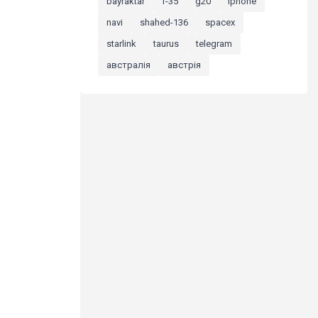
bayraktar
f-35
g20
iphone
navi
shahed-136
spacex
starlink
taurus
telegram
австралія
австрія