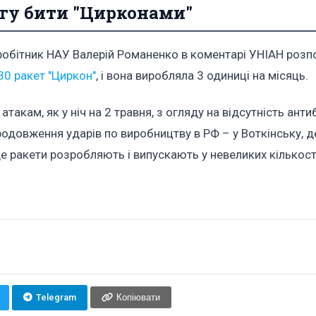
огу бити "Цирконами"
вробітник НАУ Валерій Романенко в коментарі УНІАН розп
30 ракет "Циркон"
, і вона виробляла 3 одиниці на місяць.
такам, як у ніч на 2 травня, з огляду на відсутність анти
одовження ударів по виробництву в РФ – у Воткінську, д
де ракети розробляють і випускають у невеликих кількост
Telegram
Копіювати