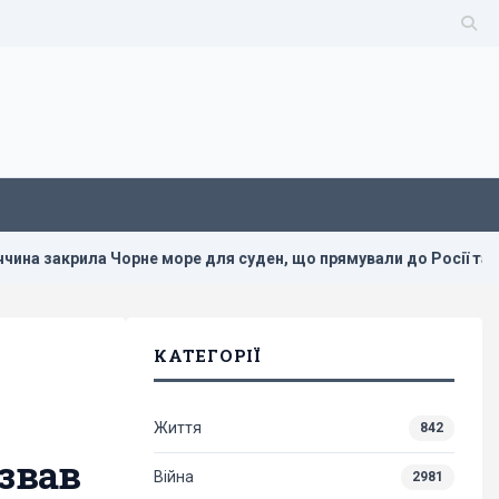
Чорне море для суден, що прямували до Росії та України, - Blo
КАТЕГОРІЇ
Життя
842
азвав
Війна
2981