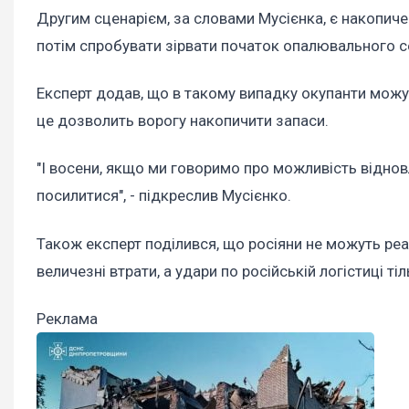
Другим сценарієм, за словами Мусієнка, є накопичен
потім спробувати зірвати початок опалювального с
Експерт додав, що в такому випадку окупанти можут
це дозволить ворогу накопичити запаси.
"І восени, якщо ми говоримо про можливість відно
посилитися", - підкреслив Мусієнко.
Також експерт поділився, що росіяни не можуть реалі
величезні втрати, а удари по російській логістиці ті
Реклама