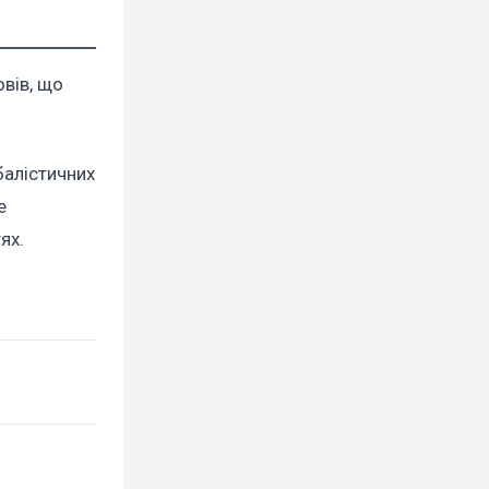
овів, що
балістичних
е
ях.