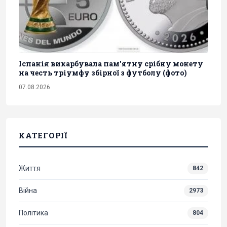
Іспанія викарбувала пам'ятну срібну монету
на честь тріумфу збірної з футболу (фото)
07.08.2026
КАТЕГОРІЇ
Життя
842
Війна
2973
Політика
804