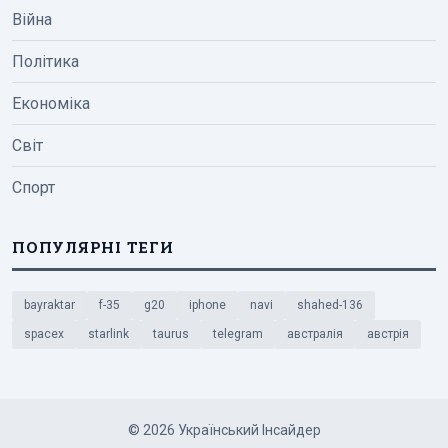
Війна
Політика
Економіка
Світ
Спорт
ПОПУЛЯРНІ ТЕГИ
bayraktar
f-35
g20
iphone
navi
shahed-136
spacex
starlink
taurus
telegram
австралія
австрія
© 2026 Український Інсайдер