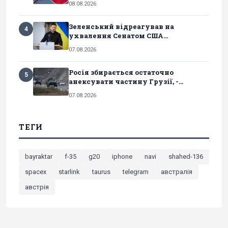
08.08.2026
Зеленський відреагував на
4
ухвалення Сенатом США...
07.08.2026
Росія збирається остаточно
5
анексувати частину Грузії, -...
07.08.2026
ТЕГИ
bayraktar
f-35
g20
iphone
navi
shahed-136
spacex
starlink
taurus
telegram
австралія
австрія