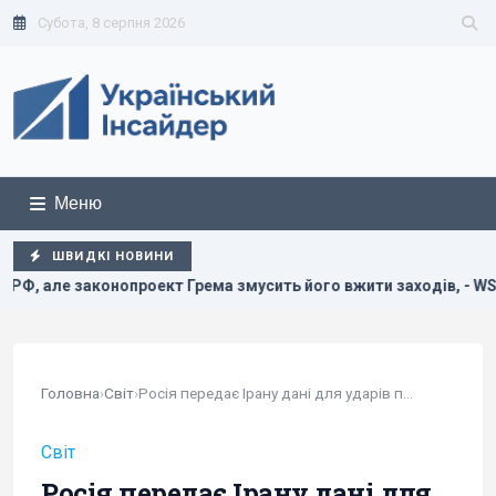
Субота, 8 серпня 2026
Меню
ШВИДКІ НОВИНИ
опроект Грема змусить його вжити заходів, - WSJ
Зелен
Головна
›
Світ
›
Росія передає Ірану дані для ударів по...
Світ
Росія передає Ірану дані для