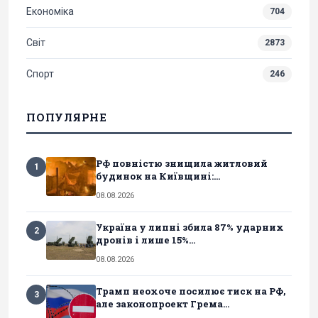
Економіка
704
Світ
2873
Спорт
246
ПОПУЛЯРНЕ
РФ повністю знищила житловий
1
будинок на Київщині:...
08.08.2026
Україна у липні збила 87% ударних
2
дронів і лише 15%...
08.08.2026
Трамп неохоче посилює тиск на РФ,
3
але законопроект Грема...