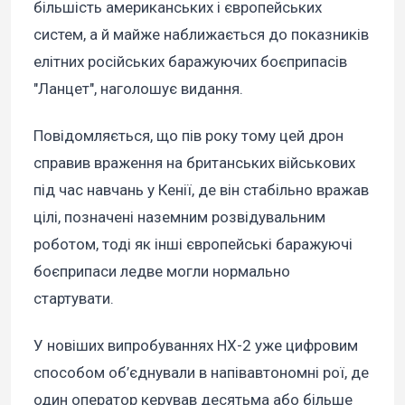
більшість американських і європейських
систем, а й майже наближається до показників
елітних російських баражуючих боєприпасів
"Ланцет", наголошує видання.
Повідомляється, що пів року тому цей дрон
справив враження на британських військових
під час навчань у Кенії, де він стабільно вражав
цілі, позначені наземним розвідувальним
роботом, тоді як інші європейські баражуючі
боєприпаси ледве могли нормально
стартувати.
У новіших випробуваннях HX-2 уже цифровим
способом об’єднували в напівавтономні рої, де
один оператор керував десятьма або більше