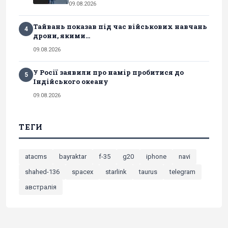
09.08.2026
Тайвань показав під час військових навчань
4
дрони, якими...
09.08.2026
У Росії заявили про намір пробитися до
5
Індійського океану
09.08.2026
ТЕГИ
atacms
bayraktar
f-35
g20
iphone
navi
shahed-136
spacex
starlink
taurus
telegram
австралія