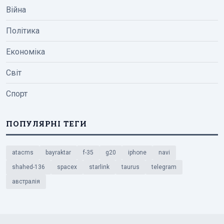
Війна
Політика
Економіка
Світ
Спорт
ПОПУЛЯРНІ ТЕГИ
atacms
bayraktar
f-35
g20
iphone
navi
shahed-136
spacex
starlink
taurus
telegram
австралія