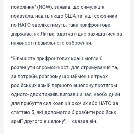
покоління" (NGW), заявив, що симуляція
показала: навіть якщо США та інші союзники
по НАТО зволікатимуть, така прифронтова
держава, як Литва, здатна гідно захищатися за
наявності правильного озброєння.
"Більшість прифронтових країн могли б
розвинути спроможності для стримування та,
за потреби, розгрому щонайменше трьох
російських армій першого ешелону протягом
одного-двох тижнів, вигравши час, необхідний
для прибуття сил коаліції охочих або НАТО за
статтею 5, які допомогли б розбити російські
армії другого ешелону", – сказав він.