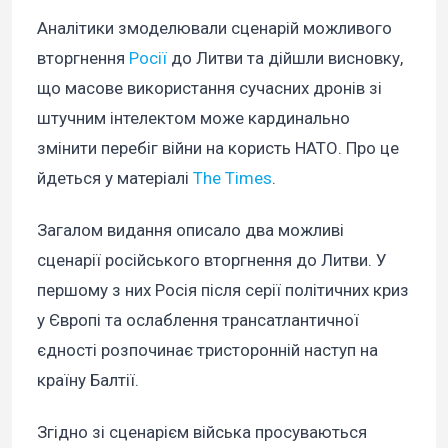
Аналітики змоделювали сценарій можливого
вторгнення
Росії
до Литви та дійшли висновку,
що масове використання сучасних дронів зі
штучним інтелектом може кардинально
змінити перебіг війни на користь НАТО. Про це
йдеться у матеріалі
The Times
.
Загалом видання описало два можливі
сценарії російського вторгнення до Литви. У
першому з них Росія після серії політичних криз
у Європі та ослаблення трансатлантичної
єдності розпочинає тристоронній наступ на
країну Балтії.
Згідно зі сценарієм війська просуваються