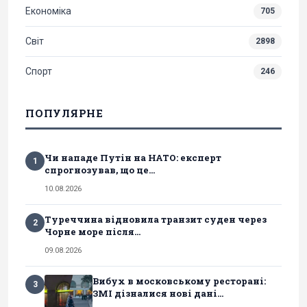
Економіка
705
Світ
2898
Спорт
246
ПОПУЛЯРНЕ
Чи нападе Путін на НАТО: експерт
1
спрогнозував, що це...
10.08.2026
Туреччина відновила транзит суден через
2
Чорне море після...
09.08.2026
Вибух в московському ресторані:
3
ЗМІ дізналися нові дані...