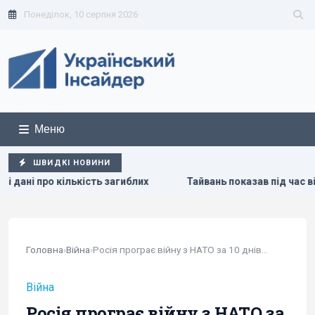
Понеділок, 10 серпня 2026
Меню
ШВИДКІ НОВИНИ
их
Тайвань показав під час військових навчань дрони, яким
Головна
›
Війна
›
Росія програє війну з НАТО за 10 днів, але за...
Війна
Росія програє війну з НАТО за