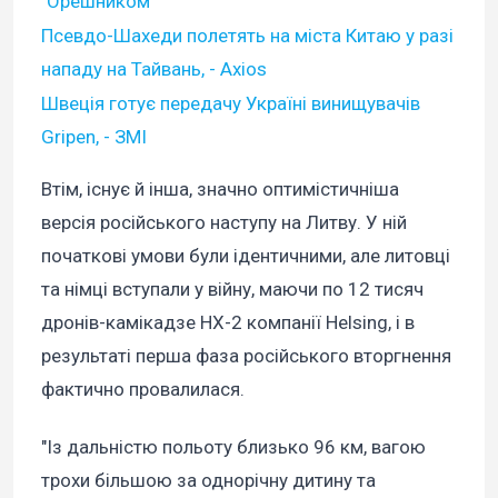
"Орешником"
Псевдо-Шахеди полетять на міста Китаю у разі
нападу на Тайвань, - Аxios
Швеція готує передачу Україні винищувачів
Gripen, - ЗМІ
Втім, існує й інша, значно оптимістичніша
версія російського наступу на Литву. У ній
початкові умови були ідентичними, але литовці
та німці вступали у війну, маючи по 12 тисяч
дронів-камікадзе HX-2 компанії Helsing, і в
результаті перша фаза російського вторгнення
фактично провалилася.
"Із дальністю польоту близько 96 км, вагою
трохи більшою за однорічну дитину та