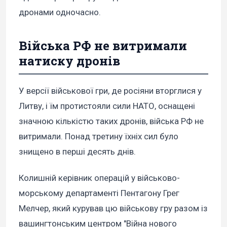
дронами одночасно.
Війська РФ не витримали
натиску дронів
У версії військової гри, де росіяни вторглися у
Литву, і їм протистояли сили НАТО, оснащені
значною кількістю таких дронів, війська РФ не
витримали. Понад третину їхніх сил було
знищено в перші десять днів.
Колишній керівник операцій у військово-
морському департаменті Пентагону Грег
Мелчер, який курував цю військову гру разом із
вашингтонським центром "Війна нового