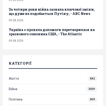
09.08.2026
За чотири роки війна зазнала ключової зміни,
що дуже не подобається Путіну, - ABC News
09.08.2026
Україна з прохача допомоги перетворилася на
зразкового союзника США, - The Atlantic
09.08.2026
КАТЕГОРІЇ
Життя
842
Війна
3009
Політика
809