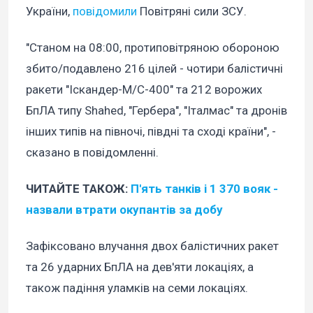
України,
повідомили
Повітряні сили ЗСУ.
"Станом на 08:00, протиповітряною обороною
збито/подавлено 216 цілей - чотири балістичні
ракети "Іскандер-М/С-400" та 212 ворожих
БпЛА типу Shahed, "Гербера", "Італмас" та дронів
інших типів на півночі, півдні та сході країни", -
сказано в повідомленні.
ЧИТАЙТЕ ТАКОЖ:
П'ять танків і 1 370 вояк -
назвали втрати окупантів за добу
Зафіксовано влучання двох балістичних ракет
та 26 ударних БпЛА на дев'яти локаціях, а
також падіння уламків на семи локаціях.