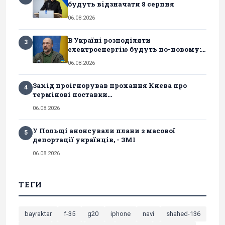
будуть відзначати 8 серпня
06.08.2026
В Україні розподіляти
3
електроенергію будуть по-новому:...
06.08.2026
Захід проігнорував прохання Києва про
4
термінові поставки...
06.08.2026
У Польщі анонсували плани з масової
5
депортації українців, - ЗМІ
06.08.2026
ТЕГИ
bayraktar
f-35
g20
iphone
navi
shahed-136