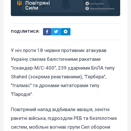
ПОДІЛИТИСЯ:
У ніч проти 18 червня противник атакував
Україну сімома балістичними ракетами
"Іскандер-М/С-400", 239 ударними БпЛА типу
Shahed (зокрема реактивними), "Гербера",
"Італмас" та дронами-імітаторами типу
"Пародія".
Повітряний напад відбивали авіація, зенітні
ракетні війська, підрозділи РЕБ та безпілотних
систем, мобільні вогневі групи Сил оборони