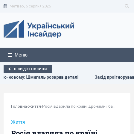
Четвер, 6 серпня 2026
Меню
ШВИДКІ НОВИНИ
розкрив деталі
Захід проігнорував прохання Києва про те
Головна
›
Життя
›
Росія вдарила по країні дронами і балістикою -...
Життя
Росія вдарила по країні