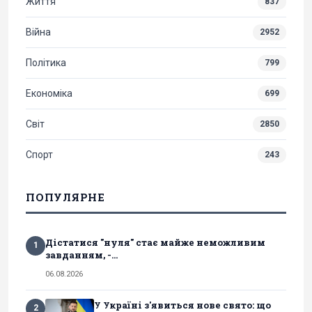
Життя
837
Війна
2952
Політика
799
Економіка
699
Світ
2850
Спорт
243
ПОПУЛЯРНЕ
Дістатися "нуля" стає майже неможливим
1
завданням, -...
06.08.2026
У Україні з'явиться нове свято: що
2