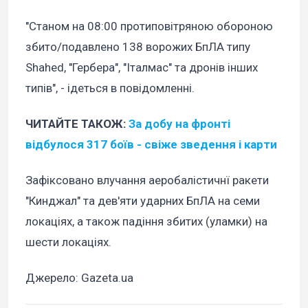
"Станом на 08:00 протиповітряною обороною
збито/подавлено 138 ворожих БпЛА типу
Shahed, "Гербера", "Італмас" та дронів інших
типів", - ідеться в повідомленні.
ЧИТАЙТЕ ТАКОЖ:
За добу на фронті
відбулося 317 боїв - свіже зведення і карти
Зафіксовано влучання аеробалістичнї ракети
"Кинджал" та дев'яти ударних БпЛА на семи
локаціях, а також падіння збитих (уламки) на
шести локаціях.
Джерело: Gazeta.ua