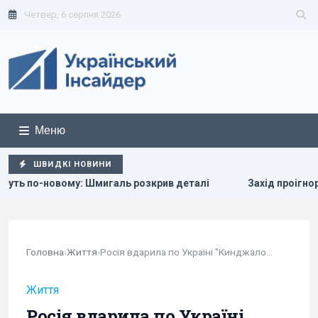
Четвер, 6 серпня 2026
Меню
ШВИДКІ НОВИНИ
аль розкрив деталі
Захід проігнорував прохання Києва пр
Головна
›
Життя
›
Росія вдарила по Україні "Кинджалом" і 147...
Життя
Росія вдарила по Україні