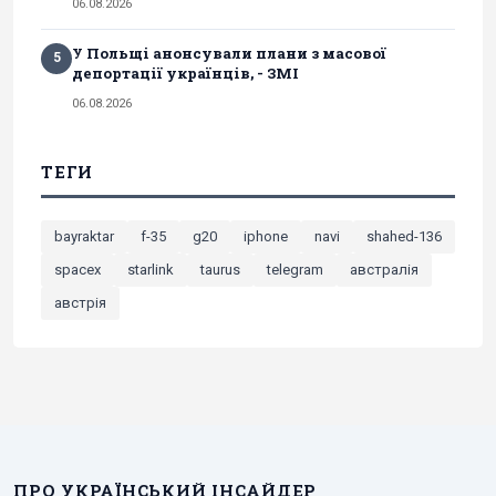
06.08.2026
У Польщі анонсували плани з масової
5
депортації українців, - ЗМІ
06.08.2026
ТЕГИ
bayraktar
f-35
g20
iphone
navi
shahed-136
spacex
starlink
taurus
telegram
австралія
австрія
ПРО УКРАЇНСЬКИЙ ІНСАЙДЕР