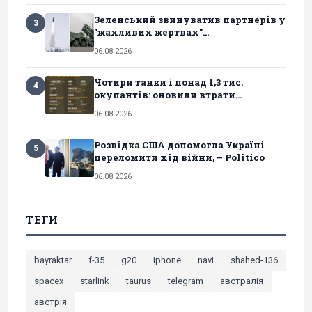
Зеленський звинуватив партнерів у
3
"жахливих жертвах"...
06.08.2026
Чотири танки і понад 1,3 тис.
4
окупантів: оновили втрати...
06.08.2026
Розвідка США допомогла Україні
5
переломити хід війни, – Politico
06.08.2026
ТЕГИ
bayraktar
f-35
g20
iphone
navi
shahed-136
spacex
starlink
taurus
telegram
австралія
австрія