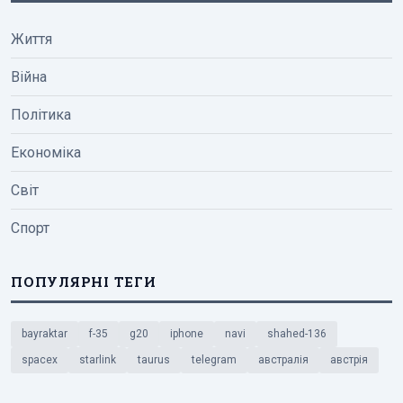
Життя
Війна
Політика
Економіка
Світ
Спорт
ПОПУЛЯРНІ ТЕГИ
bayraktar
f-35
g20
iphone
navi
shahed-136
spacex
starlink
taurus
telegram
австралія
австрія