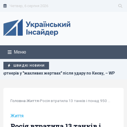
Четвер, 6 серпня 2026
Меню
ШВИДКІ НОВИНИ
ртвах" після удару по Києву, – WP
Чотири танки і понад 1
Головна
›
Життя
›
Росія втратила 13 танків і понад 950 солдатів...
Життя
Росія втратила 13 танків і