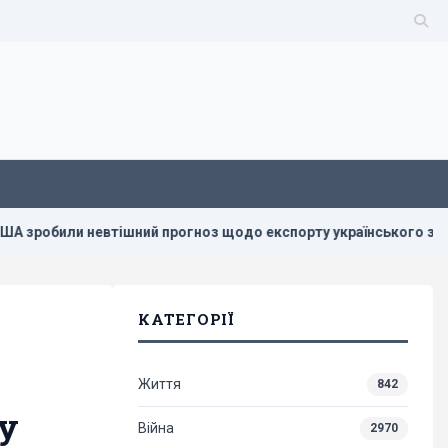
тішний прогноз щодо експорту українського збіжжя, - Bloomb
КАТЕГОРІЇ
Життя
842
у
Війна
2970