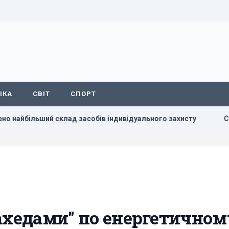
ІКА
СВІТ
СПОРТ
 склад засобів індивідуального захисту
США зробили нев
Шахедами" по енергетичном