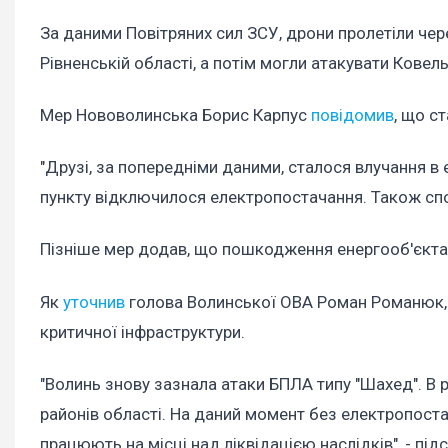
За даними Повітряних сил ЗСУ, дрони пролетіли чер
Рівненській області, а потім могли атакувати Ковель
Мер Нововолинська Борис Карпус
повідомив
, що с
"Друзі, за попередніми даними, сталося влучання в
пункту відключилося електропостачання. Також спос
Пізніше мер додав, що пошкодження енергооб'єкта 
Як
уточнив
голова Волинської ОВА Роман Романюк, 
критичної інфраструктури.
"Волинь знову зазнала атаки БПЛА типу "Шахед". В 
районів області. На даний момент без електропоста
працюють на місці над ліквідацією наслідків", - підс