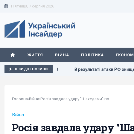
П'ятниця, 7 серпня 2026
ЖИТТЯ
ВІЙНА
ПОЛІТИКА
ЕКОНОМ
- країни НАТО
В результаті атаки РФ знищено найбільший
ШВИДКІ НОВИНИ
Головна
›
Війна
›
Росія завдала удару "Шахедами" по...
Війна
Росія завдала удару "