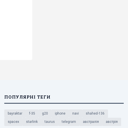
ПОПУЛЯРНІ ТЕГИ
bayraktar
f-35
g20
iphone
navi
shahed-136
spacex
starlink
taurus
telegram
австралія
австрія