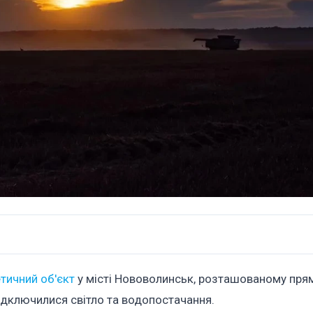
тичний об'єкт
у місті Нововолинськ, розташованому пря
ідключилися світло та водопостачання.