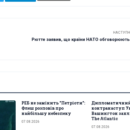
НАСТУПН
Рютте заявив, що країни НАТО обговорюють 
РЕБ не замінить "Петріоти":
Дипломатични
Флеш розповів про
контранаступ У
найбільшу небезпеку
Вашингтон захл
The Atlantic
07.08.2026
07.08.2026