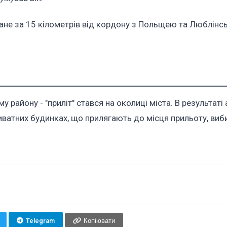
ане за 15 кілометрів від кордону з Польщею та Люблінс
району - "приліт" стався на околиці міста. В результаті 
риватних будинках, що прилягають до місця прильоту, виб
Telegram
Копіювати