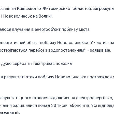
ез північ Київської та Житомирської областей, загрожув
 і Нововолинськ на Волині.
талося влучання в енергооб'єкт поблизу міста.
 енергетичний об'єкт поблизу Нововолинська. У частині н
терігаються перебої з водопостачанням", - заявив він.
дуже серйозні і там триває пожежа.
в результаті атаки поблизу Нововолинська постраждав 
результаті цього сталося відключення електроенергії в о
чання залишилися понад 30 тисяч абонентів. Усі відпові
умував він.