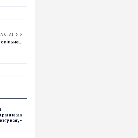
А СТАТТЯ
спільне...
й
країни на
инувся, -