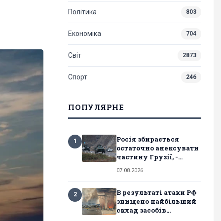
Політика
803
Економіка
704
Світ
2873
Спорт
246
ПОПУЛЯРНЕ
Росія збирається
1
остаточно анексувати
частину Грузії, -...
07.08.2026
В результаті атаки РФ
2
знищено найбільший
склад засобів...