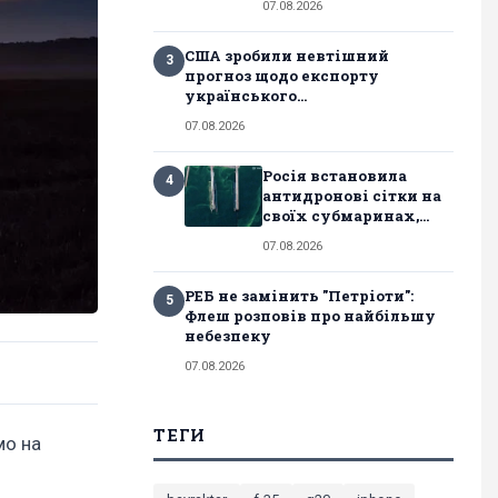
07.08.2026
США зробили невтішний
3
прогноз щодо експорту
українського...
07.08.2026
Росія встановила
4
антидронові сітки на
своїх субмаринах,...
07.08.2026
РЕБ не замінить "Петріоти":
5
Флеш розповів про найбільшу
небезпеку
07.08.2026
ТЕГИ
мо на