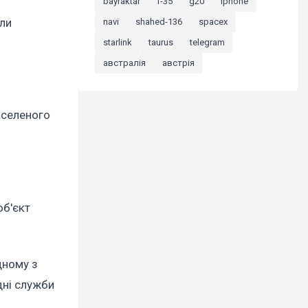
bayraktar
f-35
g20
iphone
али
navi
shahed-136
spacex
starlink
taurus
telegram
австралія
австрія
аселеного
об'єкт
дному з
дні служби