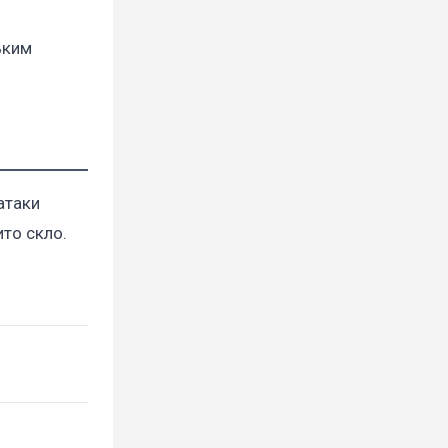
ьким
атаки
ито скло.