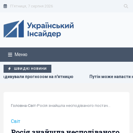
П'ятниця, 7 серпня 2026
Меню
ШВИДКІ НОВИНИ
рогнозом на п'ятницю
Путін може напасти на НАТО вже во
Головна
›
Світ
›
Росія знайшла несподіваного постачальника...
Світ
Росія знайшла несподіваного