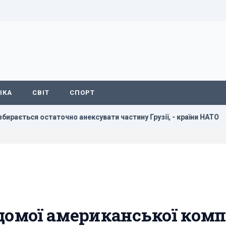
ІКА
СВІТ
СПОРТ
аточно анексувати частину Грузії, - країни НАТО
В резуль
домої американської комп