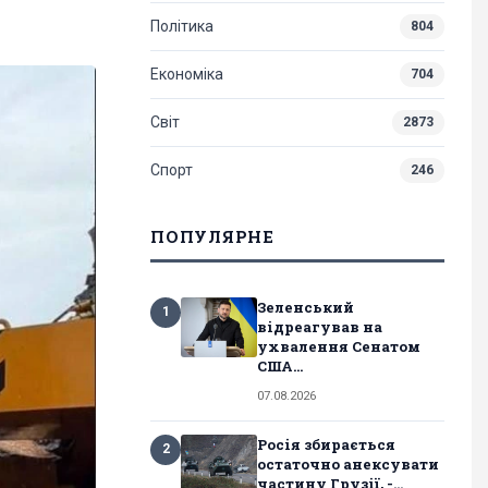
Політика
804
Економіка
704
Світ
2873
Спорт
246
ПОПУЛЯРНЕ
Зеленський
1
відреагував на
ухвалення Сенатом
США...
07.08.2026
Росія збирається
2
остаточно анексувати
частину Грузії, -...