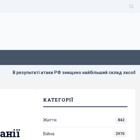
таті атаки РФ знищено найбільший склад засобів індивідуально
КАТЕГОРІЇ
Життя
842
анії
Війна
2970