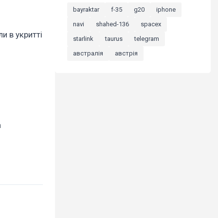
bayraktar
f-35
g20
iphone
navi
shahed-136
spacex
и в укритті
starlink
taurus
telegram
австралія
австрія
а