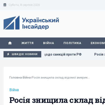
Субота, 8 серпня 2026
ЖИТТЯ
ВІЙНА
ПОЛІТИКА
ЕКОНОМ
онопроєкту щодо санкцій проти РФ
Росія збирається ост
ШВИДКІ НОВИНИ
Головна
›
Війна
›
Росія знищила склад відомої американської компанії
Війна
Росія знищила склад ві