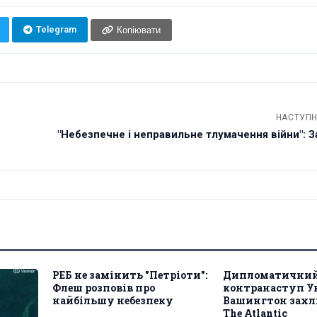
Telegram
Копіювати
НАСТУПН
"Небезпечне і неправильне тлумачення війни": З
РЕБ не замінить "Петріоти":
Дипломатични
Флеш розповів про
контранаступ У
найбільшу небезпеку
Вашингтон захл
The Atlantic