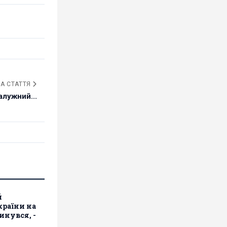
А СТАТТЯ
алужний...
й
країни на
инувся, -