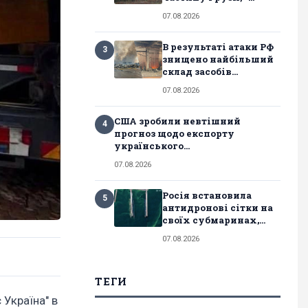
07.08.2026
В результаті атаки РФ
3
знищено найбільший
склад засобів...
07.08.2026
США зробили невтішний
4
прогноз щодо експорту
українського...
07.08.2026
Росія встановила
5
антидронові сітки на
своїх субмаринах,...
07.08.2026
ТЕГИ
 Україна" в