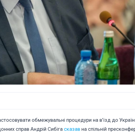
застосовувати обмежувальні процедури на в’їзд до Україн
донних справ Андрій Сибіга
сказав
на спільній пресконфер