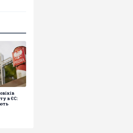
овіків
ту в ЄС:
ають