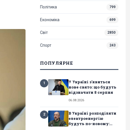
Політика
799
Економіка
699
Світ
2850
Спорт
243
ПОПУЛЯРНЕ
У Україні з'явиться
1
нове свято: що будуть
відзначати 8 серпня
06.08.2026
В Україні розподіляти
2
електроенергію
будуть по-новому:...