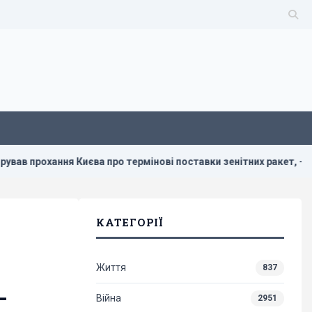
 Києва про термінові поставки зенітних ракет, - NYT
У По
КАТЕГОРІЇ
Життя
837
-
Війна
2951