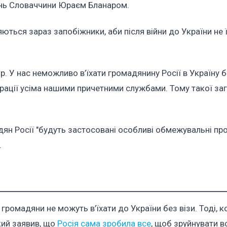
ань Словаччини Юраєм Бланаром.
ються зараз запобіжники, аби після війни до України не 
ор. У нас неможливо в’їхати громадянину Росії в Україну 
ьтрації усіма нашими причетними службами. Тому такої за
дян Росії "будуть застосовані особливі обмежувальні про
.
 громадяни не можуть в’їхати до України без візи. Тоді,
кий заявив, що
Росія сама зробила все
, щоб зруйнувати вс