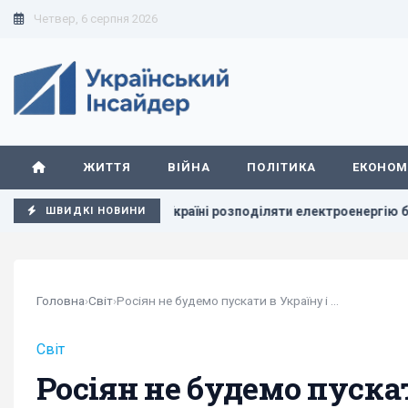
Четвер, 6 серпня 2026
ЖИТТЯ
ВІЙНА
ПОЛІТИКА
ЕКОНОМ
ня
В Україні розподіляти електроенергію будуть по-нов
ШВИДКІ НОВИНИ
Головна
›
Світ
›
Росіян не будемо пускати в Україну і після...
Світ
Росіян не будемо пускати