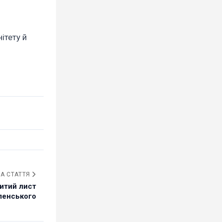
ітету й
А СТАТТЯ
ритий лист
ленського