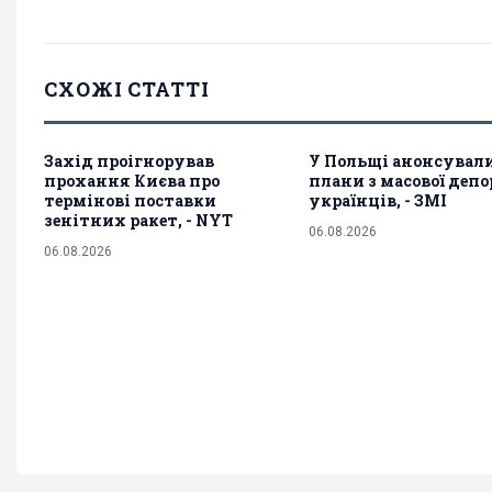
СХОЖІ СТАТТІ
Захід проігнорував
У Польщі анонсувал
прохання Києва про
плани з масової депо
термінові поставки
українців, - ЗМІ
зенітних ракет, - NYT
06.08.2026
06.08.2026