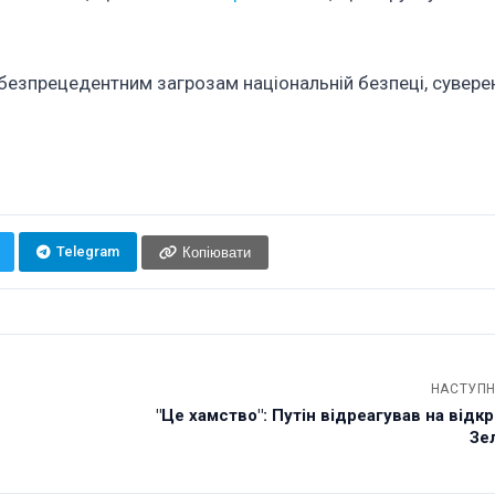
езпрецедентним загрозам національній безпеці, суверен
Telegram
Копіювати
НАСТУПН
"Це хамство": Путін відреагував на відк
Зе