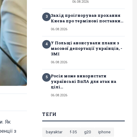
06.08.2026
Захід проігнорував прохання
3
Києва про термінові поставки...
06.08.2026
У Польщі анонсували плани з
4
масової депортації українців, -
ЗМІ
06.08.2026
Росія може використати
5
українські БпЛА для атак на
цілі...
06.08.2026
ТЕГИ
и. Як
енції з
bayraktar
f-35
g20
iphone