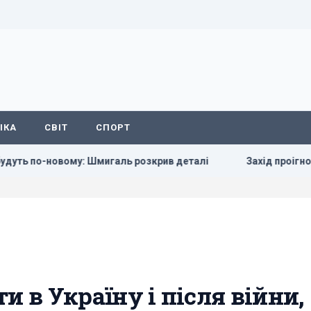
ІКА
СВІТ
СПОРТ
ому: Шмигаль розкрив деталі
Захід проігнорував прохання
 в Україну і після війни, 