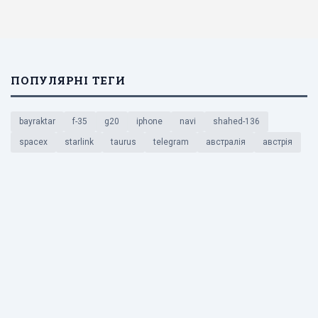
ПОПУЛЯРНІ ТЕГИ
bayraktar
f-35
g20
iphone
navi
shahed-136
spacex
starlink
taurus
telegram
австралія
австрія