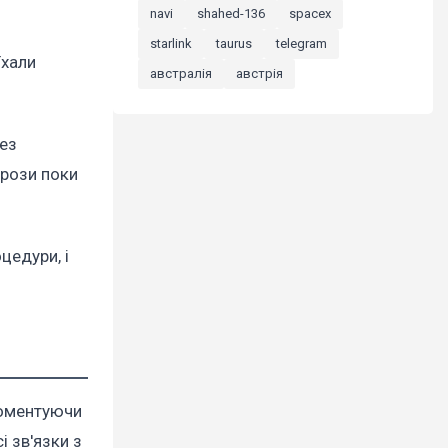
navi
shahed-136
spacex
starlink
taurus
telegram
їхали
австралія
австрія
без
грози поки
цедури, і
 коментуючи
і зв'язки з