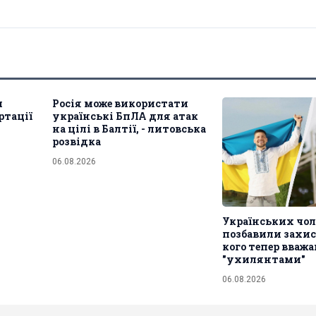
и
Росія може використати
ртації
українські БпЛА для атак
на цілі в Балтії, - литовська
розвідка
06.08.2026
Українських чол
позбавили захис
кого тепер вваж
"ухилянтами"
06.08.2026