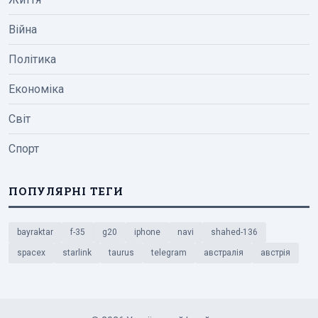
Війна
Політика
Економіка
Світ
Спорт
ПОПУЛЯРНІ ТЕГИ
bayraktar
f-35
g20
iphone
navi
shahed-136
spacex
starlink
taurus
telegram
австралія
австрія