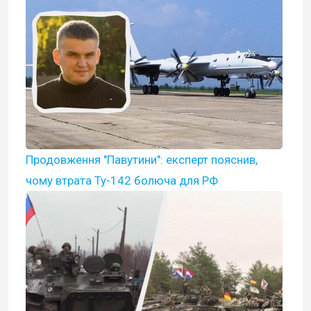
Продовження "Павутини": експерт пояснив,
чому втрата Ту-142 болюча для РФ