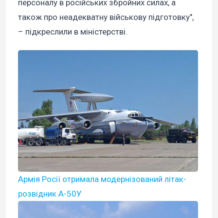
персоналу в російських збройних силах, а
також про неадекватну військову підготовку",
– підкреслили в міністерстві.
Армія Росії отримала модернізований літак-
розвідник А-50У