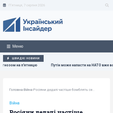
П'ятниця, 7 серпня 2026
Меню
ШВИДКІ НОВИНИ
Путін може напасти на НАТО вже восени: розвідка США опубл
Головна
›
Війна
›
Росіяни дедалі частіше бомблять себе...
Війна
Росіяни дедалі частіше