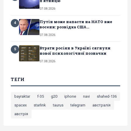
п'ятницю
07.08.2026
Путін може напасти на НАТО вже
4
восени: розвідка США...
07.08.2026
Втрати росіян в Україні сягнули
5
нової психологічної позначки
07.08.2026
ТЕГИ
bayraktar
f-35
g20
iphone
navi
shahed-136
spacex
starlink
taurus
telegram
австралія
австрія