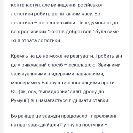
контрнаступ, але винищення російської
логістики робить це питанням часу. Бо
логістика – це основа війни. Передумовою до
всіх російських "жестів доброї волі" була саме
їхня втрата логістики.
Кремль на це не може не реагувати. І робить він
це у очікуваний спосіб – ескалацією. Звичними
залякуваннями з ядерними навчаннями,
маневрами у Білорусі та провокаціями проти
ЄС (як, ось, "випадковий" заліт дрону до
Румунії) він намагається піднімати ставки.
Бо раніше це завжди працювало і перелякані
натівці завжди йшли Путіну на поступки –