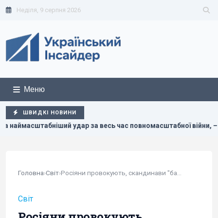
Неділя, 9 серпня 2026
Меню
ШВИДКІ НОВИНИ
табної війни, – Коваленко
Ціль Росії №1: The Times розп
Головна
›
Світ
›
Росіяни провокують, скандинави "базують",...
Світ
Росіяни провокують,