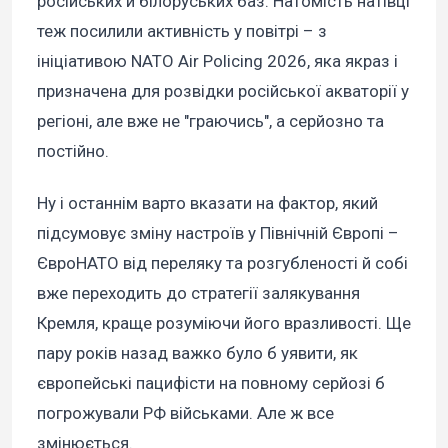
російських й білоруських баз. Натомість натівці
теж посилили активність у повітрі – з
ініціативою NATO Air Policing 2026, яка якраз і
призначена для розвідки російської акваторії у
регіоні, але вже не "граючись", а серйозно та
постійно.
Ну і останнім варто вказати на фактор, який
підсумовує зміну настроїв у Північній Європі –
ЄвроНАТО від переляку та розгубленості й собі
вже переходить до стратегії залякування
Кремля, краще розуміючи його вразливості. Ще
пару років назад важко було б уявити, як
європейські пацифісти на повному серйозі б
погрожували РФ військами. Але ж все
змінюється.