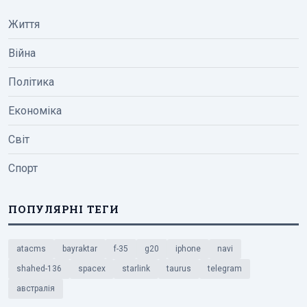
Життя
Війна
Політика
Економіка
Світ
Спорт
ПОПУЛЯРНІ ТЕГИ
atacms
bayraktar
f-35
g20
iphone
navi
shahed-136
spacex
starlink
taurus
telegram
австралія