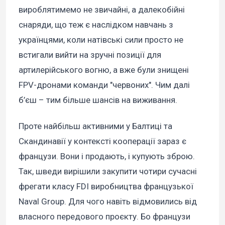
вироблятимемо не звичайні, а далекобійні
снаряди, що теж є наслідком навчань з
українцями, коли натівські сили просто не
встигали вийти на зручні позиції для
артилерійського вогню, а вже були знищені
FPV-дронами команди "червоних". Чим далі
б’єш – тим більше шансів на виживання.
Проте найбільш активними у Балтиці та
Скандинавії у контексті кооперації зараз є
французи. Вони і продають, і купують зброю.
Так, шведи вирішили закупити чотири сучасні
фрегати класу FDI виробництва французької
Naval Group. Для чого навіть відмовились від
власного передового проєкту. Бо французи