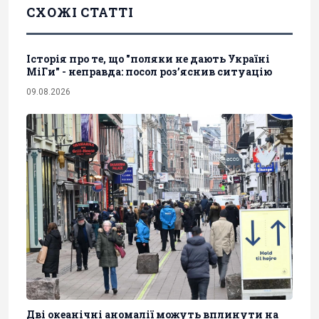
СХОЖІ СТАТТІ
Історія про те, що "поляки не дають Україні
МіГи" - неправда: посол роз’яснив ситуацію
09.08.2026
Дві океанічні аномалії можуть вплинути на