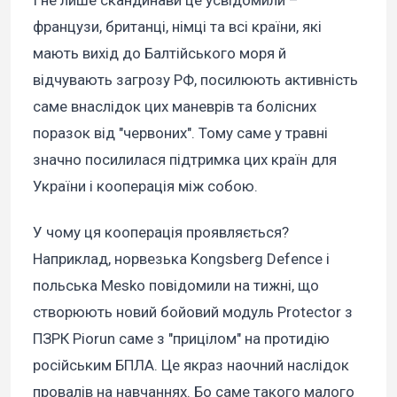
французи, британці, німці та всі країни, які
мають вихід до Балтійського моря й
відчувають загрозу РФ, посилюють активність
саме внаслідок цих маневрів та болісних
поразок від "червоних". Тому саме у травні
значно посилилася підтримка цих країн для
України і кооперація між собою.
У чому ця кооперація проявляється?
Наприклад, норвезька Kongsberg Defence і
польська Mesko повідомили на тижні, що
створюють новий бойовий модуль Protector з
ПЗРК Piorun саме з "прицілом" на протидію
російським БПЛА. Це якраз наочний наслідок
провалів на навчаннях. Бо саме такого малого