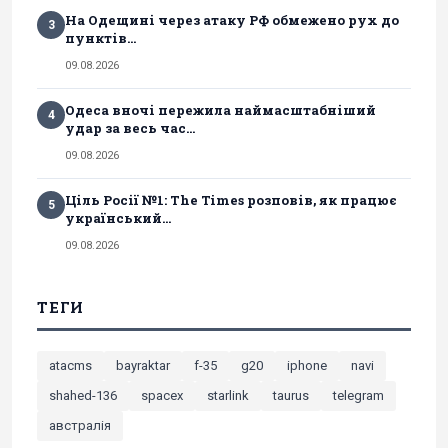
На Одещині через атаку РФ обмежено рух до
3
пунктів...
09.08.2026
Одеса вночі пережила наймасштабніший
4
удар за весь час...
09.08.2026
Ціль Росії №1: The Times розповів, як працює
5
український...
09.08.2026
ТЕГИ
atacms
bayraktar
f-35
g20
iphone
navi
shahed-136
spacex
starlink
taurus
telegram
австралія