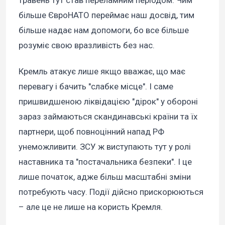
травень тут став переламним періодом. Чим
більше ЄвроНАТО переймає наш досвід, тим
більше надає нам допомоги, бо все більше
розуміє свою вразливість без нас.
Кремль атакує лише якщо вважає, що має
перевагу і бачить "слабке місце". І саме
пришвидшеною ліквідацією "дірок" у обороні
зараз займаються скандинавські країни та їх
партнери, щоб повноцінний напад РФ
унеможливити. ЗСУ ж виступають тут у ролі
наставника та "постачальника безпеки". І це
лише початок, адже більш масштабні зміни
потребують часу. Події дійсно прискорюються
– але це не лише на користь Кремля.