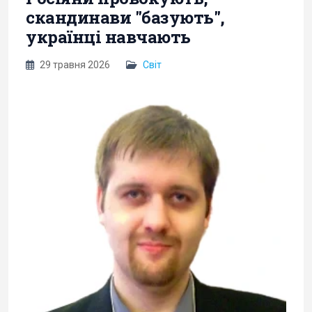
скандинави "базують",
українці навчають
29 травня 2026
Світ