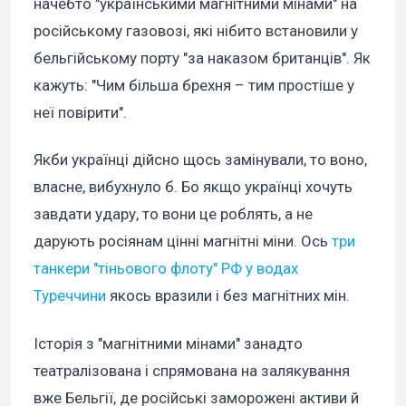
начебто "українськими магнітними мінами" на
російському газовозі, які нібито встановили у
бельгійському порту "за наказом британців". Як
кажуть: "Чим більша брехня – тим простіше у
неї повірити".
Якби українці дійсно щось замінували, то воно,
власне, вибухнуло б. Бо якщо українці хочуть
завдати удару, то вони це роблять, а не
дарують росіянам цінні магнітні міни. Ось
три
танкери "тіньового флоту" РФ у водах
Туреччини
якось вразили і без магнітних мін.
Історія з "магнітними мінами" занадто
театралізована і спрямована на залякування
вже Бельгії, де російські заморожені активи й