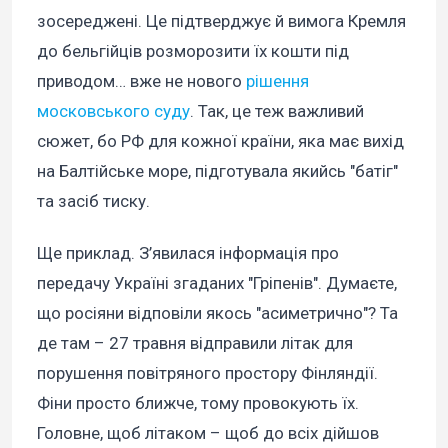
зосереджені. Це підтверджує й вимога Кремля
до бельгійців розморозити їх кошти під
приводом… вже не нового
рішення
московського суду
. Так, це теж важливий
сюжет, бо РФ для кожної країни, яка має вихід
на Балтійське море, підготувала якийсь "батіг"
та засіб тиску.
Ще приклад. З’явилася інформація про
передачу Україні згаданих "Гріпенів". Думаєте,
що росіяни відповіли якось "асиметрично"? Та
де там – 27 травня відправили літак для
порушення повітряного простору Фінляндії.
Фіни просто ближче, тому провокують їх.
Головне, щоб літаком – щоб до всіх дійшов