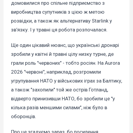
домовилися про спільне підприємство з
виробництва супутників з цією ж метою
розвідки, а також як альтернативу Starlink у
зв’язку. І у травні ця робота розпочалася.
Ще один цікавий нюанс, що українські дронарі
зробили у квітні й травні цілу низку турне, де
грали роль "червоних" - тобто росіян. На Aurora
2026 "червоні", наприклад, розгромили
угрупування НАТО у військових іграх за Балтику,
а також "захопили" той же острів Готланд,
відверто принизивши НАТО, бо зробили це "у
кілька разів меншими силами", ніж було в
оборонців.
Про це згадуємо зараз, бо посилення