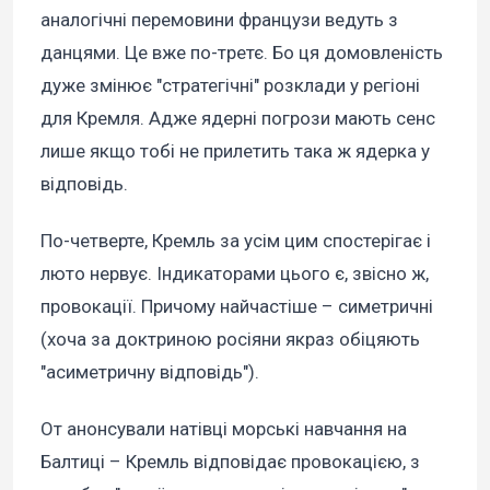
аналогічні перемовини французи ведуть з
данцями. Це вже по-третє. Бо ця домовленість
дуже змінює "стратегічні" розклади у регіоні
для Кремля. Адже ядерні погрози мають сенс
лише якщо тобі не прилетить така ж ядерка у
відповідь.
По-четверте, Кремль за усім цим спостерігає і
люто нервує. Індикаторами цього є, звісно ж,
провокації. Причому найчастіше – симетричні
(хоча за доктриною росіяни якраз обіцяють
"асиметричну відповідь").
От анонсували натівці морські навчання на
Балтиці – Кремль відповідає провокацією, з