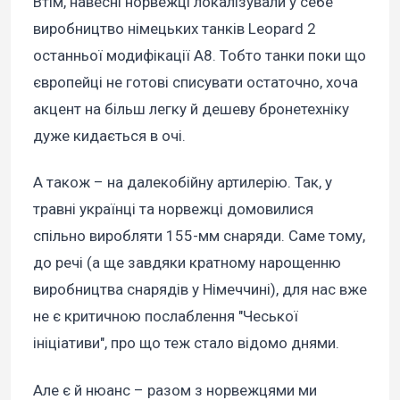
Втім, навесні норвежці локалізували у себе
виробництво німецьких танків Leopard 2
останньої модифікації А8. Тобто танки поки що
європейці не готові списувати остаточно, хоча
акцент на більш легку й дешеву бронетехніку
дуже кидається в очі.
А також – на далекобійну артилерію. Так, у
травні українці та норвежці домовилися
спільно виробляти 155-мм снаряди. Саме тому,
до речі (а ще завдяки кратному нарощенню
виробництва снарядів у Німеччині), для нас вже
не є критичною послаблення "Чеської
ініціативи", про що теж стало відомо днями.
Але є й нюанс – разом з норвежцями ми