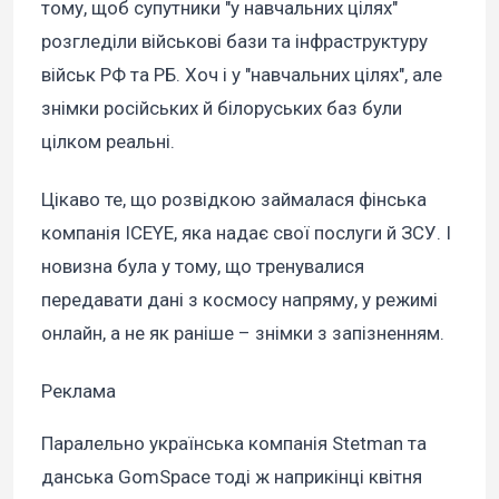
тому, щоб супутники "у навчальних цілях"
розгледіли військові бази та інфраструктуру
військ РФ та РБ. Хоч і у "навчальних цілях", але
знімки російських й білоруських баз були
цілком реальні.
Цікаво те, що розвідкою займалася фінська
компанія ICEYE, яка надає свої послуги й ЗСУ. І
новизна була у тому, що тренувалися
передавати дані з космосу напряму, у режимі
онлайн, а не як раніше – знімки з запізненням.
Реклама
Паралельно українська компанія Stetman та
данська GomSpace тоді ж наприкінці квітня