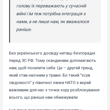
голову їх переважають у сучасній
війні і їм теж потрібна інтеграція з
нами, а не лише нам, як вважалося
раніше.
Без українського досвіду натівці безпорадні
перед ЗС РФ. Тому скандинави допомагають
нам, щоб посилити себе. Це – другий тренд,
який став наочним у травні. Бо такий "зсув
свідомості" у північної ланки НАТО є вкрай
важливим для нас з точки зору розблокування
всього, що раніше нам обмежували.
І не лише скандинави це усвідомили –