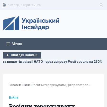
Четвер, 6 серпня 2026
Меню
ШВИДКІ НОВИНИ
НАТО через загрозу Росії зросла на 250%
Стефанішиній об
Головна
›
Війна
›
Росіяни тероризували Дніпропетровську та...
Війна
Росіяни тероризували