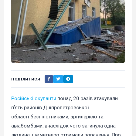
ПОДІЛИТИСЯ:
Російські окупанти
понад 20 разів атакували
пʼять районів Дніпропетровської
області безпілотниками, артилерією та
авіабомбами, внаслідок чого загинула одна
людина, ще четверо отримали поранення. Про