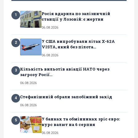
Росія вдарила по залізничній
1
станції у Лозовій: є жертви
06.08.2026
У США випробували літак X-62A
2
VISTA, який без пілота...
06.08.2026
Кількість вильотів авіації НАТО через
3
загрозу Росії...
06.08.2026
Стефанішиній обрали запобіжний захід
4
06.08.2026
У банках та обмінниках зріс євро:
5
курс валют на 6 серпня
06.08.2026