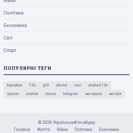
Війна
Політика
Економіка
Світ
Спорт
ПОПУЛЯРНІ ТЕГИ
bayraktar
f-35
g20
iphone
navi
shahed-136
spacex
starlink
taurus
telegram
австралія
австрія
© 2026 Український Інсайдер
Головна
Життя
Війна
Політика
Економіка