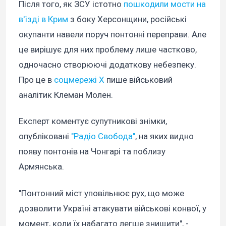
Після того, як ЗСУ істотно
пошкодили мости на
в'їзді в Крим
з боку Херсонщини, російські
окупанти навели поруч понтонні переправи. Але
це вирішує для них проблему лише частково,
одночасно створюючі додаткову небезпеку.
Про це в
соцмережі Х
пише військовий
аналітик Клеман Молен.
Експерт коментує супутникові знімки,
опубліковані
"Радіо Свобода"
, на яких видно
появу понтонів на Чонгарі та поблизу
Армянська.
"Понтонний міст уповільнює рух, що може
дозволити Україні атакувати військові конвої, у
момент, коли їх набагато легше знищити", -