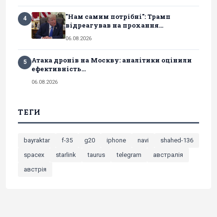
"Нам самим потрібні": Трамп
4
відреагував на прохання...
06.08.2026
Атака дронів на Москву: аналітики оцінили
5
ефективність...
06.08.2026
ТЕГИ
bayraktar
f-35
g20
iphone
navi
shahed-136
spacex
starlink
taurus
telegram
австралія
австрія