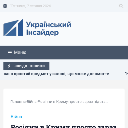
П'ятниця, 7 серпня 2026
Меню
ШВИДКІ НОВИНИ
редмет у салоні, що може допомогти
"Нам самим потрібні
Головна
›
Війна
›
Росіяни в Криму просто зараз підставляються...
Війна
Росіяни в Криму просто зараз