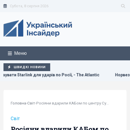
Субота, 8 серпня 2026
Меню
ШВИДКІ НОВИНИ
ів по Росії, - The Atlantic
Норвезькі військові навчають 
Головна
›
Світ
›
Росіяни вдарили КАБом по центру Сум: троє...
Світ
Росіяни вдарили КАБом по