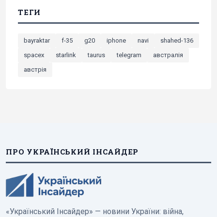
ТЕГИ
bayraktar
f-35
g20
iphone
navi
shahed-136
spacex
starlink
taurus
telegram
австралія
австрія
ПРО УКРАЇНСЬКИЙ ІНСАЙДЕР
«Український Інсайдер» — новини України: війна,