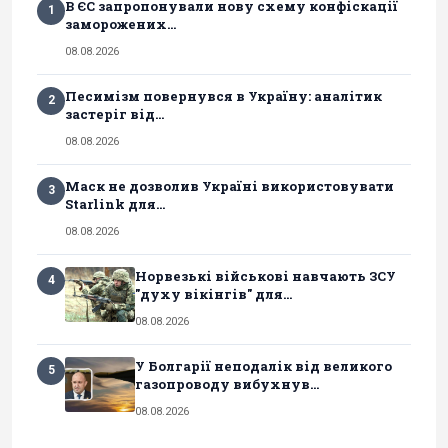
В ЄС запропонували нову схему конфіскації
1
заморожених...
08.08.2026
Песимізм повернувся в Україну: аналітик
2
застеріг від...
08.08.2026
Маск не дозволив Україні використовувати
3
Starlink для...
08.08.2026
Норвезькі військові навчають ЗСУ
4
"духу вікінгів" для...
08.08.2026
У Болгарії неподалік від великого
5
газопроводу вибухнув...
08.08.2026