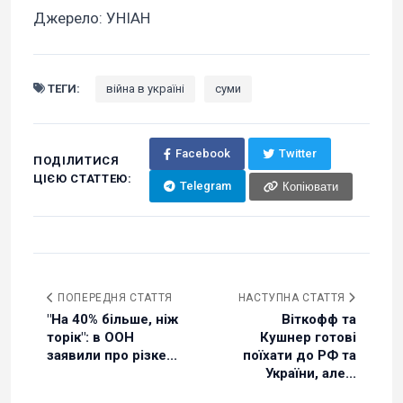
Джерело: УНІАН
ТЕГИ:
війна в україні
суми
Facebook
Twitter
ПОДІЛИТИСЯ
ЦІЄЮ СТАТТЕЮ:
Telegram
Копіювати
ПОПЕРЕДНЯ СТАТТЯ
НАСТУПНА СТАТТЯ
"На 40% більше, ніж
Віткофф та
торік": в ООН
Кушнер готові
заявили про різке...
поїхати до РФ та
України, але...