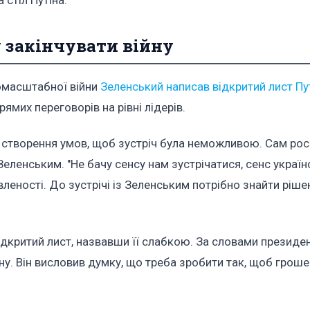
 закінчувати війну
номасштабної війни
Зеленський написав відкритий лист Пу
ямих переговорів на рівні лідерів.
є створення умов, щоб зустріч була неможливою. Сам рос
Зеленським. "Не бачу сенсу нам зустрічатися, сенс україн
вленості. До зустрічі із Зеленським потрібно знайти ріш
ідкритий лист, назвавши її слабкою. За словами президен
ну. Він висловив думку, що треба зробити так, щоб грошей