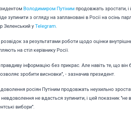
резидентом
Володимиром Путіним
продовжать зростати, і
де зупинити з огляду на заплановані в Росії на осінь пар
ир Зеленський у
Telegram
.
х розвідок за результатами роботи щодо оцінки внутрішн
пляють на стіл керівнику Росії.
правдиву інформацію без прикрас. Але навіть те, що він 
дозволяє зробити висновки", - зазначив президент.
евдоволення росіян Путіним продовжать неухильно зростат
невдоволення не вдасться зупинити, і цей показник "не 
ентські вибори".