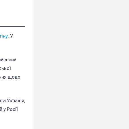
тіну
. У
ійський
ської
ення щодо
та України,
 у Росії