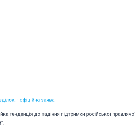
ділок, - офіційна заява
йка тенденція до падіння підтримки російської правлячої 
".