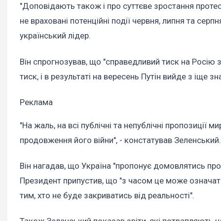
"Доповідають також і про суттєве зростання протест
не враховані потенційні події червня, липня та серпн
український лідер.
Він спрогнозував, що "справедливий тиск на Росію з
тиск, і в результаті на вересень Путін вийде з іще 
Реклама
"На жаль, на всі публічні та непублічні пропозиції м
продовження його війни", - констатував Зеленський
Він нагадав, що Україна "пропонує домовлятись про 
Президент припустив, що "з часом це може означати
тим, хто не буде закриватись від реальності".
Також Зеленський показав звіти, які потрапляють на