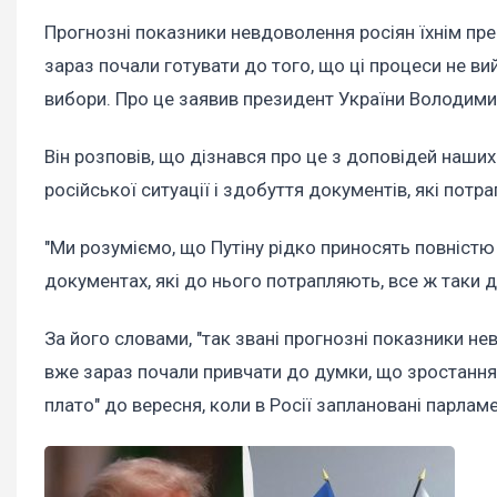
Прогнозні показники невдоволення росіян їхнім п
зараз почали готувати до того, що ці процеси не вий
вибори. Про це заявив президент України Володим
Він розповів, що дізнався про це з доповідей наши
російської ситуації і здобуття документів, які потра
"Ми розуміємо, що Путіну рідко приносять повністю 
документах, які до нього потрапляють, все ж таки 
За його словами, "так звані прогнозні показники н
вже зараз почали привчати до думки, що зростання 
плато" до вересня, коли в Росії заплановані парлам