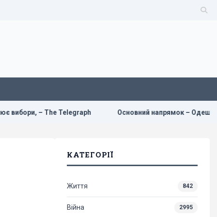
elegraph
Основний напрямок – Одещина: у Повітряних сил
КАТЕГОРІЇ
Життя
842
Війна
2995