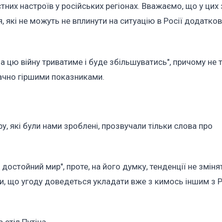
них настроїв у російських регіонах. Вважаємо, що у цих 
я, які не можуть не вплинути на ситуацію в Росії додатков
а цю війну триватиме і буде збільшуватись", причому не 
значно гіршими показниками.
иру, які були нами зроблені, прозвучали тільки слова про
.
достойний мир", проте, на його думку, тенденції не зміня
, що угоду доведеться укладати вже з кимось іншим з Ро
 стіл Путіна.