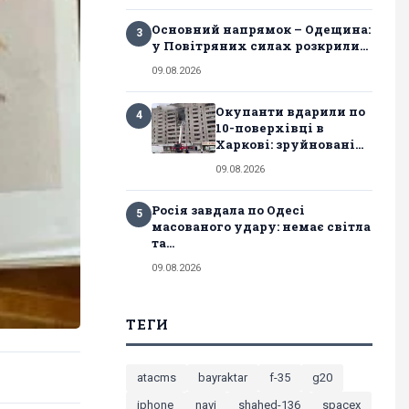
Основний напрямок – Одещина:
3
у Повітряних силах розкрили...
09.08.2026
Окупанти вдарили по
4
10-поверхівці в
Харкові: зруйновані...
09.08.2026
Росія завдала по Одесі
5
масованого удару: немає світла
та...
09.08.2026
ТЕГИ
atacms
bayraktar
f-35
g20
iphone
navi
shahed-136
spacex