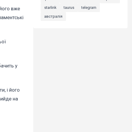
starlink
taurus
telegram
 його вже
австралія
ламентські
ьої
бачить у
и, і його
вийде на