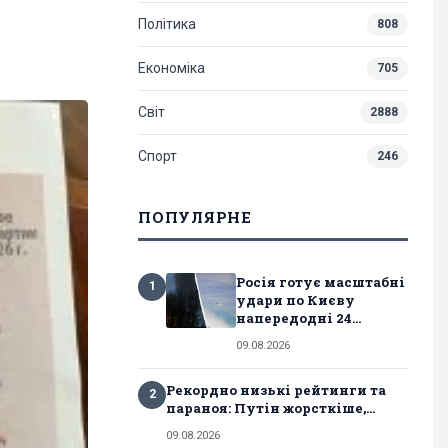
Політика
808
Економіка
705
Світ
2888
Спорт
246
ПОПУЛЯРНЕ
Росія готує масштабні
1
удари по Києву
напередодні 24...
09.08.2026
Рекордно низькі рейтинги та
2
параноя: Путін жорсткіше,...
09.08.2026