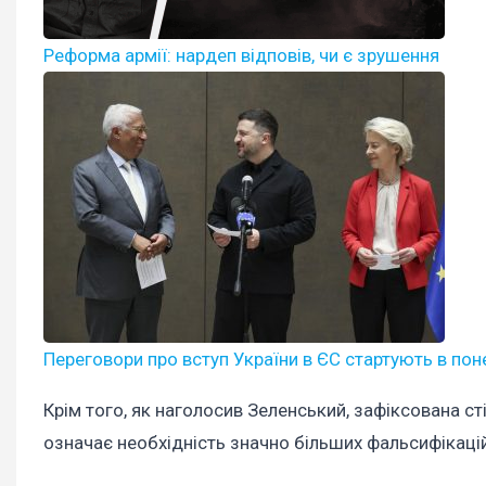
Реформа армії: нардеп відповів, чи є зрушення
Переговори про вступ України в ЄС стартують в поне
Крім того, як наголосив Зеленський, зафіксована сті
означає необхідність значно більших фальсифікацій