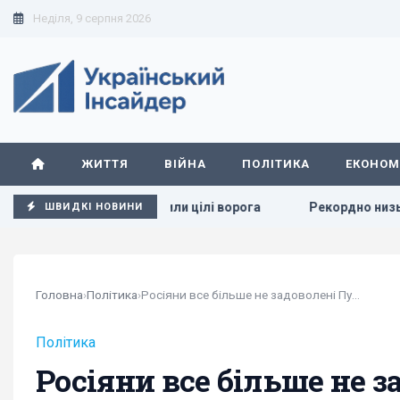
Неділя, 9 серпня 2026
ЖИТТЯ
ВІЙНА
ПОЛІТИКА
ЕКОНОМ
W розкрили цілі ворога
Рекордно низькі рейтинги та пара
ШВИДКІ НОВИНИ
Головна
›
Політика
›
Росіяни все більше не задоволені Путіним перед...
Політика
Росіяни все більше не 