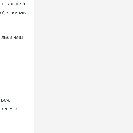
звітах ще й
о", - сказав
тільки наш
ться.
сії – з