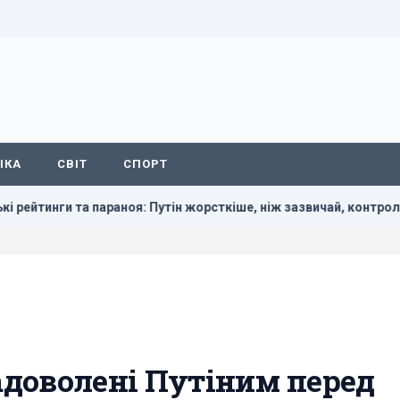
ІКА
СВІТ
СПОРТ
ноя: Путін жорсткіше, ніж зазвичай, контролює вибори, – The T
задоволені Путіним перед