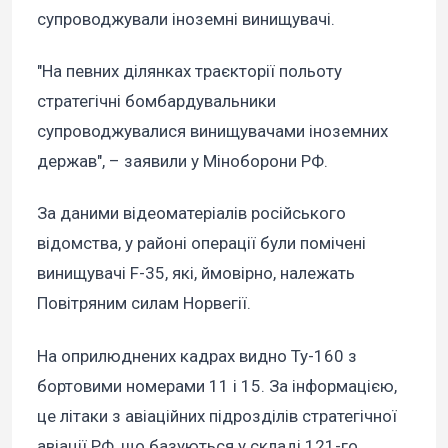
супроводжували іноземні винищувачі.
"На певних ділянках траєкторії польоту
стратегічні бомбардувальники
супроводжувалися винищувачами іноземних
держав", – заявили у Міноборони РФ.
За даними відеоматеріалів російського
відомства, у районі операції були помічені
винищувачі F-35, які, ймовірно, належать
Повітряним силам Норвегії.
На оприлюднених кадрах видно Ту-160 з
бортовими номерами 11 і 15. За інформацією,
це літаки з авіаційних підрозділів стратегічної
авіації РФ, що базуються у складі 121-го