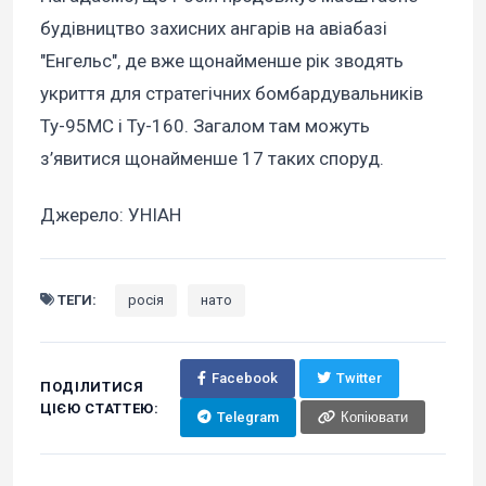
будівництво захисних ангарів на авіабазі
"Енгельс", де вже щонайменше рік зводять
укриття для стратегічних бомбардувальників
Ту-95МС і Ту-160. Загалом там можуть
з’явитися щонайменше 17 таких споруд.
Джерело: УНІАН
ТЕГИ:
росія
нато
Facebook
Twitter
ПОДІЛИТИСЯ
ЦІЄЮ СТАТТЕЮ:
Telegram
Копіювати