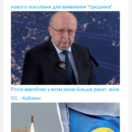
нового покоління для виявлення "Орєшніка"
Росія виробляє у вісім разів більше ракет, аніж
ЄС, - Кубілюс