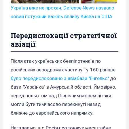
Україна вже не прохач: Defense News назвало
новий потужний важіль впливу Києва на США
Передислокації стратегічної
авіації
Після атак українських безпілотників по
російських аеродромах частину Ту-160 раніше
було передислоковано з авіабази "Енгельс"
до
бази "Українка" в Амурській області. Ймовірно,
перед польотом над Північним морем літаки
могли бути тимчасово перекинуті назад
ближче до європейського напрямку.
Нагадаємо, що Росія продовжує масштабне