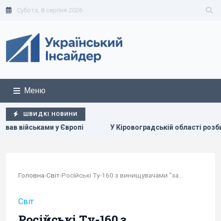
Субота, 8 серпня 2026
Меню
ШВИДКІ НОВИНИ
іровоградській області розбився бойовий вертоліт: що відомо
Головна
›
Світ
›
Російські Ту-160 з винищувачами "засвітились"...
Світ
Російські Ту-160 з