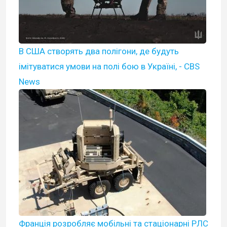
В США створять два полігони, де будуть
імітуватися умови на полі бою в Україні, - CBS
News
Франція розробляє мобільні та стаціонарні РЛС