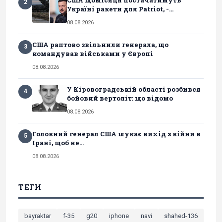
2
Україні ракети для Patriot, -...
08.08.2026
США раптово звільнили генерала, що
3
командував військами у Європі
08.08.2026
У Кіровоградській області розбився
4
бойовий вертоліт: що відомо
08.08.2026
Головний генерал США шукає вихід з війни в
5
Ірані, щоб не...
08.08.2026
ТЕГИ
bayraktar
f-35
g20
iphone
navi
shahed-136