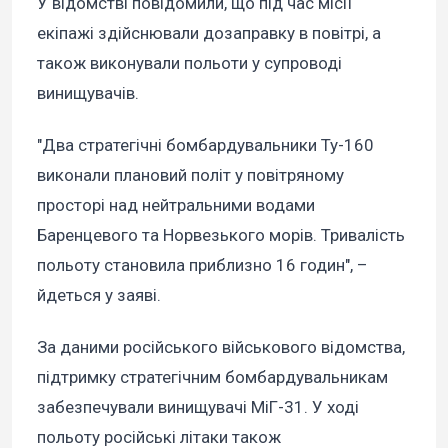
У відомстві повідомили, що під час місії
екіпажі здійснювали дозаправку в повітрі, а
також виконували польоти у супроводі
винищувачів.
"Два стратегічні бомбардувальники Ту-160
виконали плановий політ у повітряному
просторі над нейтральними водами
Баренцевого та Норвезького морів. Тривалість
польоту становила приблизно 16 годин", –
йдеться у заяві.
За даними російського військового відомства,
підтримку стратегічним бомбардувальникам
забезпечували винищувачі МіГ-31. У ході
польоту російські літаки також