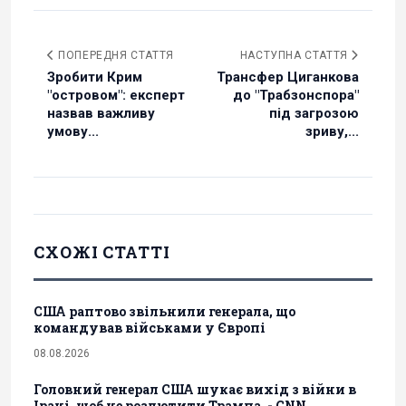
ПОПЕРЕДНЯ СТАТТЯ
НАСТУПНА СТАТТЯ
Зробити Крим
Трансфер Циганкова
"островом": експерт
до "Трабзонспора"
назвав важливу
під загрозою
умову...
зриву,...
СХОЖІ СТАТТІ
США раптово звільнили генерала, що
командував військами у Європі
08.08.2026
Головний генерал США шукає вихід з війни в
Ірані, щоб не розлютити Трампа, - CNN