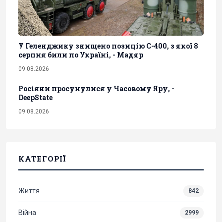
У Геленджику знищено позицію С-400, з якої 8
серпня били по Україні, - Мадяр
09.08.2026
Росіяни просунулися у Часовому Яру, -
DeepState
09.08.2026
КАТЕГОРІЇ
Життя
842
Війна
2999