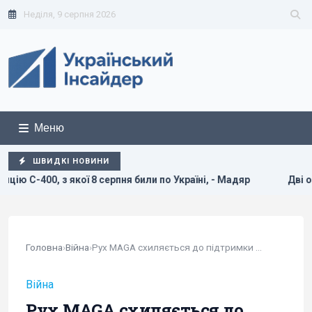
Неділя, 9 серпня 2026
Меню
ШВИДКІ НОВИНИ
рпня били по Україні, - Мадяр
Дві океанічні аномалії мож
Головна
›
Війна
›
Рух MAGA схиляється до підтримки України, але...
Війна
Рух MAGA схиляється до