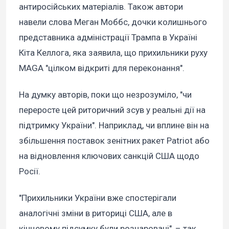
антиросійських матеріалів. Також автори
навели слова Меган Моббс, дочки колишнього
представника адміністрації Трампа в Україні
Кіта Келлога, яка заявила, що прихильники руху
MAGA "цілком відкриті для переконання".
На думку авторів, поки що незрозуміло, "чи
переросте цей риторичний зсув у реальні дії на
підтримку України". Наприклад, чи вплине він на
збільшення поставок зенітних ракет Patriot або
на відновлення ключових санкцій США щодо
Росії.
"Прихильники України вже спостерігали
аналогічні зміни в риториці США, але в
кінцевому підсумку були розчаровані", – так