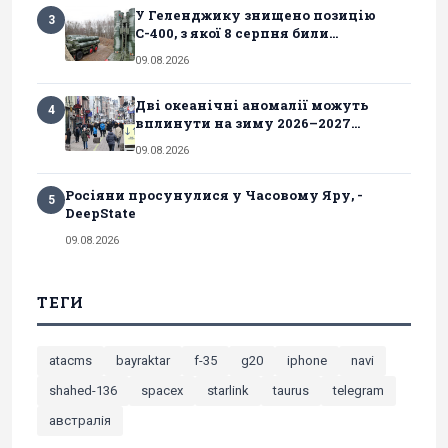
У Геленджику знищено позицію
3
С-400, з якої 8 серпня били...
09.08.2026
Дві океанічні аномалії можуть
4
вплинути на зиму 2026–2027...
09.08.2026
Росіяни просунулися у Часовому Яру, -
5
DeepState
09.08.2026
ТЕГИ
atacms
bayraktar
f-35
g20
iphone
navi
shahed-136
spacex
starlink
taurus
telegram
австралія