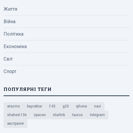
Життя
Війна
Політика
Економіка
Світ
Спорт
ПОПУЛЯРНІ ТЕГИ
atacms
bayraktar
f-35
g20
iphone
navi
shahed-136
spacex
starlink
taurus
telegram
австралія