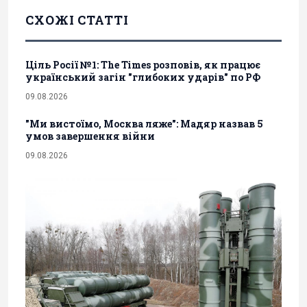
СХОЖІ СТАТТІ
Ціль Росії №1: The Times розповів, як працює
український загін "глибоких ударів" по РФ
09.08.2026
"Ми вистоїмо, Москва ляже": Мадяр назвав 5
умов завершення війни
09.08.2026