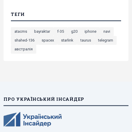
ТЕГИ
atacms
bayraktar
f-35
g20
iphone
navi
shahed-136
spacex
starlink
taurus
telegram
австралія
ПРО УКРАЇНСЬКИЙ ІНСАЙДЕР