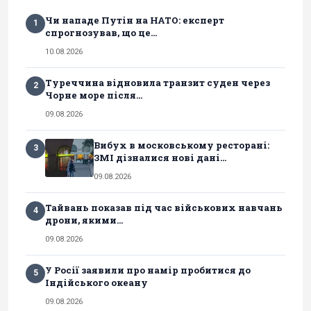
Чи нападе Путін на НАТО: експерт
1
спрогнозував, що це...
10.08.2026
Туреччина відновила транзит суден через
2
Чорне море після...
09.08.2026
Вибух в московському ресторані:
3
ЗМІ дізналися нові дані...
09.08.2026
Тайвань показав під час військових навчань
4
дрони, якими...
09.08.2026
У Росії заявили про намір пробитися до
5
Індійського океану
09.08.2026