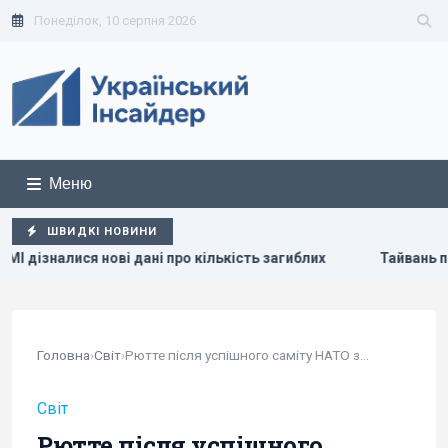
Понеділок, 10 серпня 2026
Меню
ШВИДКІ НОВИНИ
 дані про кількість загиблих
Тайвань показав під час вій
Головна
›
Світ
›
Рютте після успішного саміту НАТО звернувся до...
Світ
Рютте після успішного