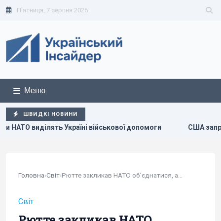
П'ятниця, 7 серпня 2026
Меню
ШВИДКІ НОВИНИ
військової допомоги
США запровадили нові санкції проти 
Головна
›
Світ
›
Рютте закликав НАТО об’єднатися, аби допомогти...
Світ
Рютте закликав НАТО