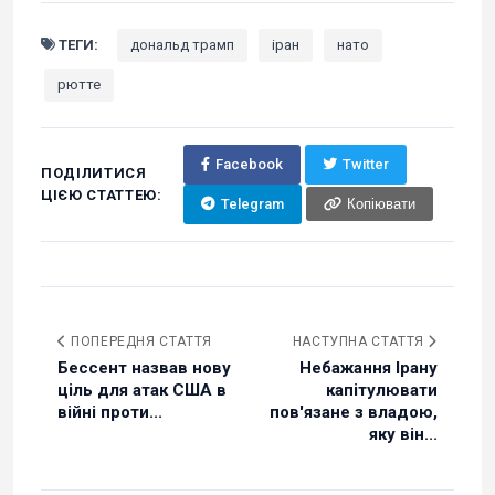
ТЕГИ:
дональд трамп
іран
нато
рютте
Facebook
Twitter
ПОДІЛИТИСЯ
ЦІЄЮ СТАТТЕЮ:
Telegram
Копіювати
ПОПЕРЕДНЯ СТАТТЯ
НАСТУПНА СТАТТЯ
Бессент назвав нову
Небажання Ірану
ціль для атак США в
капітулювати
війні проти...
пов'язане з владою,
яку він...