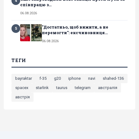
4
співпрацю з...
06.08.2026
"Достатньо, щоб вижити, а не
5
перемогти": ексчиновниця...
06.08.2026
ТЕГИ
bayraktar
f-35
g20
iphone
navi
shahed-136
spacex
starlink
taurus
telegram
австралія
австрія