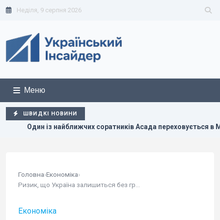
Неділя, 9 серпня 2026
Меню
ШВИДКІ НОВИНИ
а переховується в Москві, - The Telegraph
Експерти розп
Головна
›
Економіка
›
Ризик, що Україна залишиться без грошей –...
Економіка