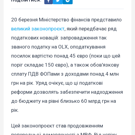
ПОДІЛИТИСЯ:
20 березня Міністерство фінансів представило
великий законопроєкт
, який передбачає ряд
податкових новацій: запровадження так
званого податку на OLX, оподаткування
посилок вартістю понад 45 євро (поки що цей
поріг складає 150 євро), а також обов'язкову
сплату ПДВ ФОПами з доходами понад 4 млн
грн на рік. Уряд очікує, що ці податкові
реформи дозволять забезпечити надходження
до бюджету на рівні близько 60 млрд грн на
рік.
Цей законопроєкт став продовженням
попередньої домовленості з МВФ. Від успіху