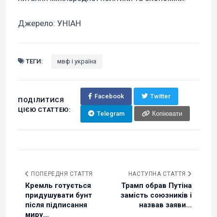
Джерело: УНІАН
ТЕГИ:
мвф і україна
Facebook
Twitter
ПОДІЛИТИСЯ
ЦІЄЮ СТАТТЕЮ:
Telegram
Копіювати
ПОПЕРЕДНЯ СТАТТЯ
НАСТУПНА СТАТТЯ
Кремль готується
Трамп обрав Путіна
придушувати бунт
замість союзників і
після підписання
назвав заяви...
миру...