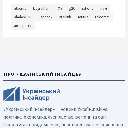
atacms
bayraktar
f-35
g20
iphone
navi
shahed-136
spacex
starlink
taurus
telegram
австралія
ПРО УКРАЇНСЬКИЙ ІНСАЙДЕР
«Український Інсайдер» — новини України: війна,
політика, економіка, суспільство, регіони та світ.
Оперативні повідомлення, перевірені факти, пояснення