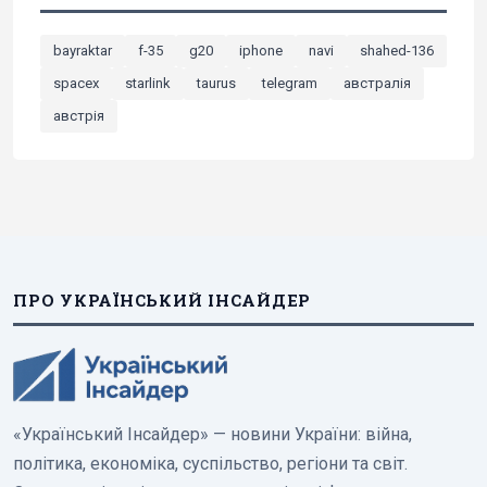
bayraktar
f-35
g20
iphone
navi
shahed-136
spacex
starlink
taurus
telegram
австралія
австрія
ПРО УКРАЇНСЬКИЙ ІНСАЙДЕР
«Український Інсайдер» — новини України: війна,
політика, економіка, суспільство, регіони та світ.