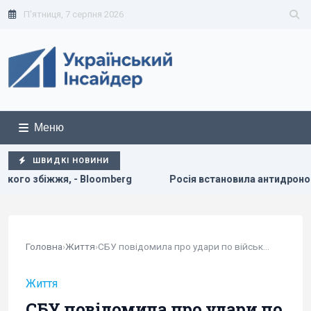
П'ятниця, 7 серпня 2026
Меню
ШВИДКІ НОВИНИ
rg
Росія встановила антидронові сітки на своїх субмарина
Головна
›
Життя
›
СБУ повідомила про удари по військовій...
Життя
СБУ повідомила про удари по