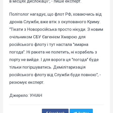
в місцях дислокації", - пише експерт.
Політолог нагадує, що флот РФ, ховаючись від
дронів Служби, вже втік з окупованого Криму.
"Тікати з Новоросійська просто нікуди. З новим
очільником СБУ Євгенієм Хмарою для
російського флоту і тут настала "хмарна
погода". Ні ракета не полетить, ні корабель з
порту не вийде. І для ворога ця "погода" буде
тільки погіршуватись. Демілітаризація
російського флоту від Служби буде повною", -
резюмує експерт.
Джерело: УНІАН