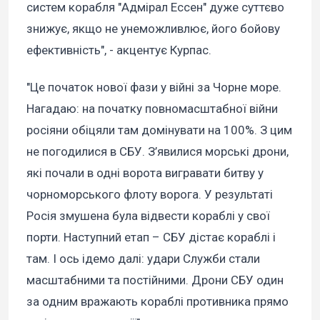
систем корабля "Адмірал Ессен" дуже суттєво
знижує, якщо не унеможливлює, його бойову
ефективність", - акцентує Курпас.
"Це початок нової фази у війні за Чорне море.
Нагадаю: на початку повномасштабної війни
росіяни обіцяли там домінувати на 100%. З цим
не погодилися в СБУ. З’явилися морські дрони,
які почали в одні ворота вигравати битву у
чорноморського флоту ворога. У результаті
Росія змушена була відвести кораблі у свої
порти. Наступний етап – СБУ дістає кораблі і
там. І ось ідемо далі: удари Служби стали
масштабними та постійними. Дрони СБУ один
за одним вражають кораблі противника прямо