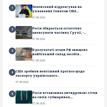
Зеленський відреагував на
1
ухвалення Сенатом США...
07.08.2026
Росія збирається остаточно
2
анексувати частину Грузії, -...
07.08.2026
В результаті атаки РФ знищено
3
найбільший склад засобів...
07.08.2026
США зробили невтішний прогноз щодо
4
експорту українського...
07.08.2026
Росія встановила антидронові сітки
5
на своїх субмаринах,...
07.08.2026