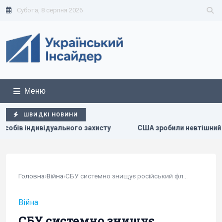
Субота, 8 серпня 2026
Меню
ШВИДКІ НОВИНИ
ого захисту
США зробили невтішний прогноз щодо експо
Головна
›
Війна
›
СБУ системно знищує російський флот прямо в...
Війна
СБУ системно знищує