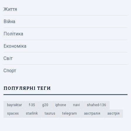
Життя
Війна
Політика
Економіка
Світ
Спорт
ПОПУЛЯРНІ ТЕГИ
bayraktar
f-35
g20
iphone
navi
shahed-136
spacex
starlink
taurus
telegram
австралія
австрія