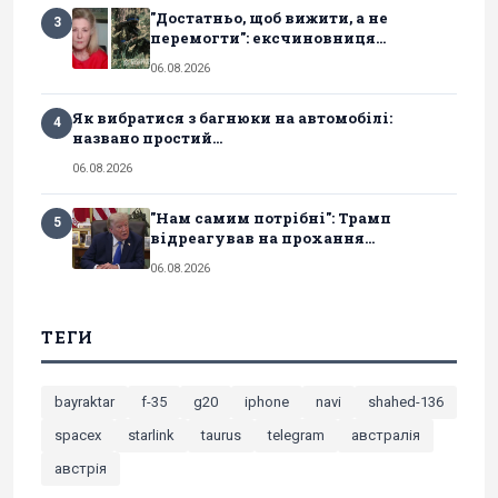
"Достатньо, щоб вижити, а не
3
перемогти": ексчиновниця...
06.08.2026
Як вибратися з багнюки на автомобілі:
4
названо простий...
06.08.2026
"Нам самим потрібні": Трамп
5
відреагував на прохання...
06.08.2026
ТЕГИ
bayraktar
f-35
g20
iphone
navi
shahed-136
spacex
starlink
taurus
telegram
австралія
австрія