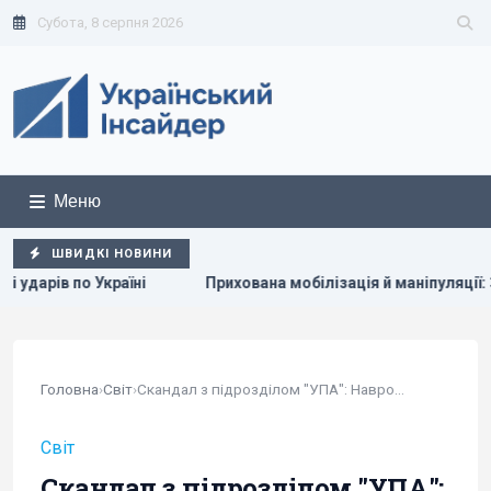
Субота, 8 серпня 2026
Меню
ШВИДКІ НОВИНИ
а мобілізація й маніпуляції: Зеленський розкрив подальші план
Головна
›
Світ
›
Скандал з підрозділом "УПА": Навроцький готує...
Світ
Скандал з підрозділом "УПА":