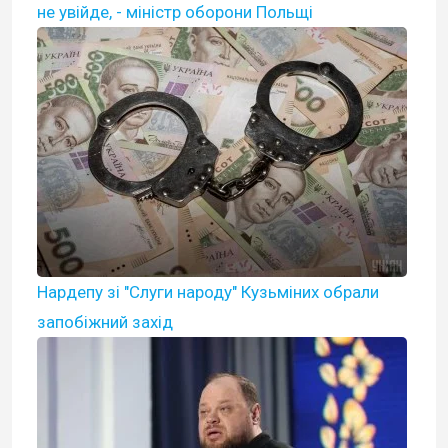
не увійде, - міністр оборони Польщі
Нардепу зі "Слуги народу" Кузьміних обрали
запобіжний захід