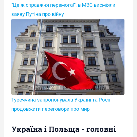
"Це ж справжня перемога!": в МЗС висміяли
заяву Путіна про війну
Туреччина запропонувала Україні та Росії
продовжити переговори про мир
Україна і Польща - головні