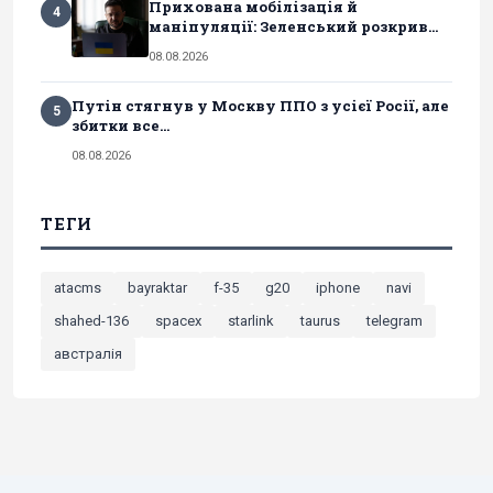
Прихована мобілізація й
4
маніпуляції: Зеленський розкрив...
08.08.2026
Путін стягнув у Москву ППО з усієї Росії, але
5
збитки все...
08.08.2026
ТЕГИ
atacms
bayraktar
f-35
g20
iphone
navi
shahed-136
spacex
starlink
taurus
telegram
австралія