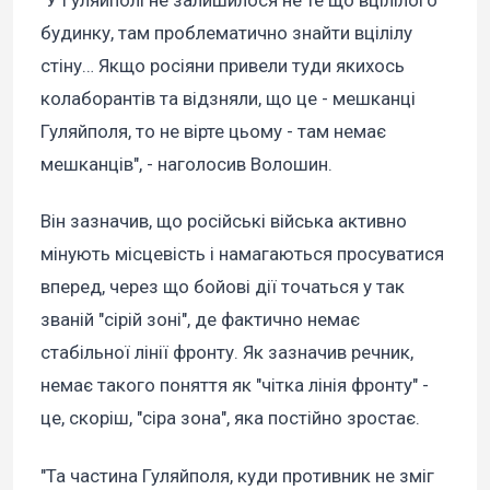
"У Гуляйполі не залишилося не те що вцілілого
будинку, там проблематично знайти вцілілу
стіну… Якщо росіяни привели туди якихось
колаборантів та відзняли, що це - мешканці
Гуляйполя, то не вірте цьому - там немає
мешканців", - наголосив Волошин.
Він зазначив, що російські війська активно
мінують місцевість і намагаються просуватися
вперед, через що бойові дії точаться у так
званій "сірій зоні", де фактично немає
стабільної лінії фронту. Як зазначив речник,
немає такого поняття як "чітка лінія фронту" -
це, скоріш, "сіра зона", яка постійно зростає.
"Та частина Гуляйполя, куди противник не зміг