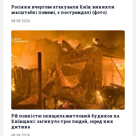
Росіяни вчергове атакували Київ: виникли
масштабні пожежі, є постраждалі (фото)
08.08.2026
РФ повністю знищила житловий будинок на
Київщині: загинуло троє людей, серед них
дитина
08.08.2026