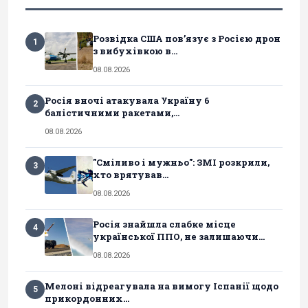
Розвідка США пов’язує з Росією дрон
1
з вибухівкою в...
08.08.2026
Росія вночі атакувала Україну 6
2
балістичними ракетами,...
08.08.2026
"Сміливо і мужньо": ЗМІ розкрили,
3
хто врятував...
08.08.2026
Росія знайшла слабке місце
4
української ППО, не залишаючи...
08.08.2026
Мелоні відреагувала на вимогу Іспанії щодо
5
прикордонних...