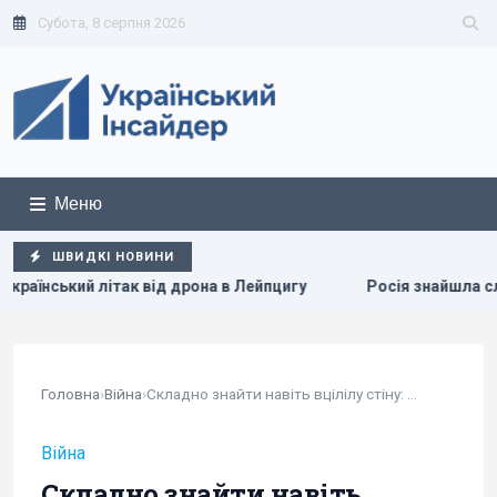
Субота, 8 серпня 2026
Меню
ШВИДКІ НОВИНИ
ід дрона в Лейпцигу
Росія знайшла слабке місце українс
Головна
›
Війна
›
Складно знайти навіть вцілілу стіну: Волошин...
Війна
Складно знайти навіть