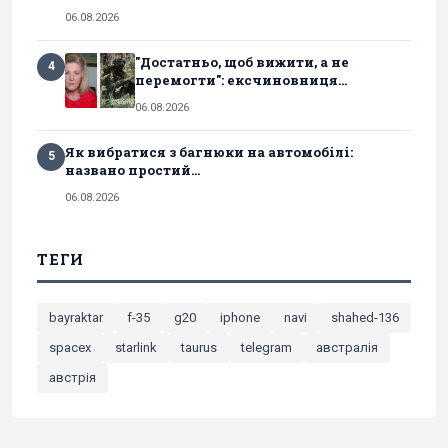
06.08.2026
"Достатньо, щоб вижити, а не
4
перемогти": ексчиновниця...
06.08.2026
Як вибратися з багнюки на автомобілі:
5
названо простий...
06.08.2026
ТЕГИ
bayraktar
f-35
g20
iphone
navi
shahed-136
spacex
starlink
taurus
telegram
австралія
австрія