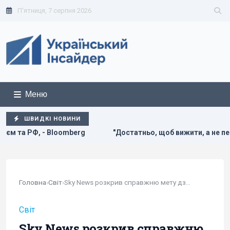
П'ятниця, 7 серпня 2026
Меню
ШВИДКІ НОВИНИ
"Достатньо, щоб вижити, а не перемогти": ексчиновниця НА
Головна
›
Світ
›
Sky News розкрив справжню мету дзвінка Путіна Трампу
Світ
Sky News розкрив справжню