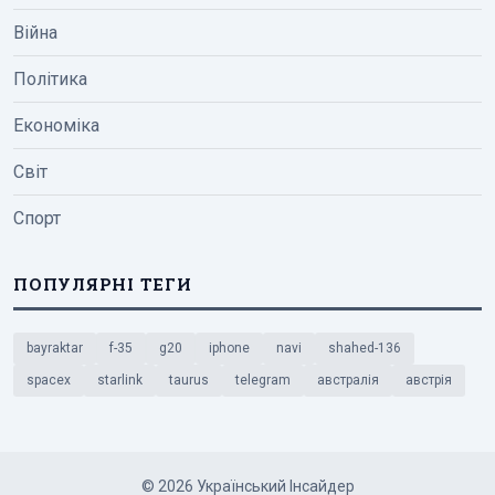
Війна
Політика
Економіка
Світ
Спорт
ПОПУЛЯРНІ ТЕГИ
bayraktar
f-35
g20
iphone
navi
shahed-136
spacex
starlink
taurus
telegram
австралія
австрія
© 2026 Український Інсайдер