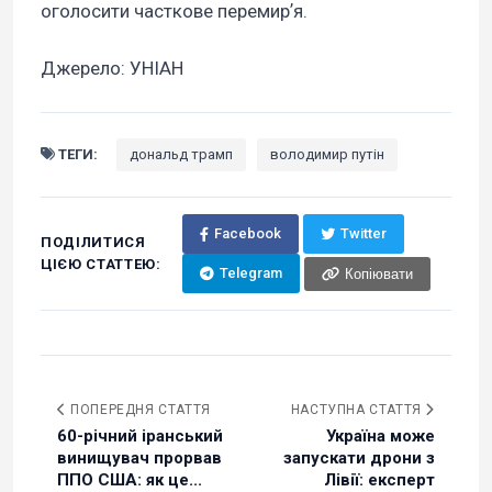
оголосити часткове перемирʼя.
Джерело: УНІАН
ТЕГИ:
дональд трамп
володимир путін
Facebook
Twitter
ПОДІЛИТИСЯ
ЦІЄЮ СТАТТЕЮ:
Telegram
Копіювати
ПОПЕРЕДНЯ СТАТТЯ
НАСТУПНА СТАТТЯ
60-річний іранський
Україна може
винищувач прорвав
запускати дрони з
ППО США: як це...
Лівії: експерт