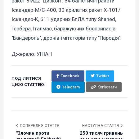
ракет 3М22 "Циркон", 34 балістичні ракети
Іскандер-М/С-400, 30 крилатих ракет Х-101/
Іскандер-К, 611 ударних БпЛА типу Shahed,
Гербера, Італмас, баражуючих боєприпасів
"Бандероль", дронів-імітаторів типу "Пародія".
Джерело: УНІАН
Facebook
Twitter
ПОДІЛИТИСЯ
ЦІЄЮ СТАТТЕЮ:
Telegram
Копіювати
ПОПЕРЕДНЯ СТАТТЯ
НАСТУПНА СТАТТЯ
"Злочин проти
250 тисяч гривень