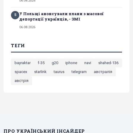
06.08.2026
У Польщі анонсували плани з масової
5
депортації українців, - ЗМІ
06.08.2026
ТЕГИ
bayraktar
f-35
g20
iphone
navi
shahed-136
spacex
starlink
taurus
telegram
австралія
австрія
ПРО УКРАЇНСЬКИЙ ІНСАЙДЕР