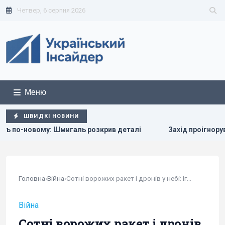
Четвер, 6 серпня 2026
Меню
ШВИДКІ НОВИНИ
игаль розкрив деталі
Захід проігнорував прохання Києва 
Головна
›
Війна
›
Сотні ворожих ракет і дронів у небі: Ігнат...
Війна
Сотні ворожих ракет і дронів