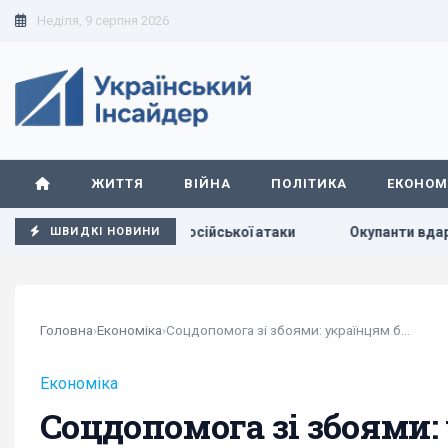
Неділя, 9 серпня 2026
ЖИТТЯ
ВІЙНА
ПОЛІТИКА
ЕКОНОМ
розкрили деталі російської атаки
Окупанти вдарили по 10-
ШВИДКІ НОВИНИ
Головна
›
Економіка
›
Соцдопомога зі збоями: українцям блокують...
Економіка
Соцдопомога зі збоями