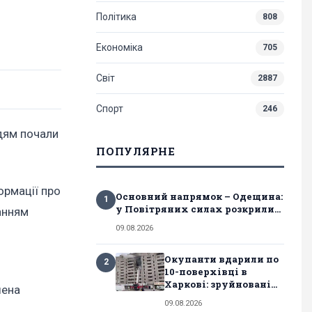
Політика
808
Економіка
705
Світ
2887
Спорт
246
дям почали
ПОПУЛЯРНЕ
ормації про
Основний напрямок – Одещина:
1
у Повітряних силах розкрили...
ванням
09.08.2026
Окупанти вдарили по
2
10-поверхівці в
Харкові: зруйновані...
шена
09.08.2026