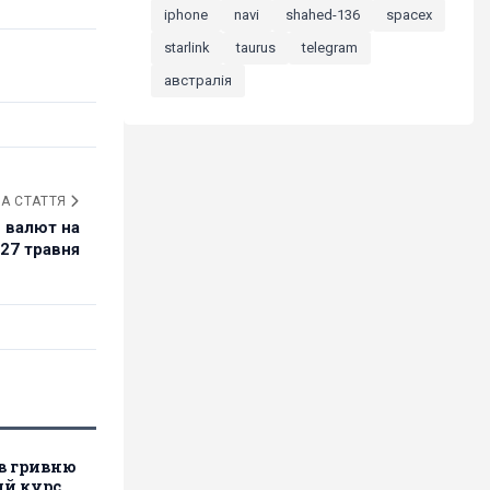
iphone
navi
shahed-136
spacex
starlink
taurus
telegram
австралія
А СТАТТЯ
 валют на
27 травня
в гривню
ий курс