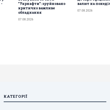
 -
"Укрнафти": зруйновано
валют на понеді
критично важливе
07.08.2026
обладнання
07.08.2026
КАТЕГОРІЇ