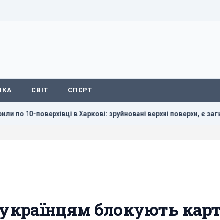
ІКА
СВІТ
СПОРТ
поверхівці в Харкові: зруйновані верхні поверхи, є загиблі
: українцям блокують кар