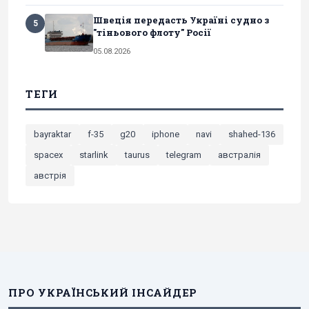
Швеція передасть Україні судно з
5
"тіньового флоту" Росії
05.08.2026
ТЕГИ
bayraktar
f-35
g20
iphone
navi
shahed-136
spacex
starlink
taurus
telegram
австралія
австрія
ПРО УКРАЇНСЬКИЙ ІНСАЙДЕР