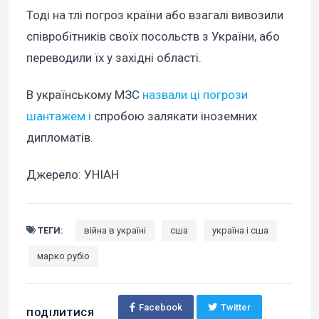
Тоді на тлі погроз країни або взагалі вивозили
співробітників своїх посольств з України, або
переводили їх у західні області.
В українському МЗС
назвали ці погрози
шантажем і
спробою залякати іноземних
дипломатів.
Джерело: УНІАН
ТЕГИ:
війна в україні
сша
україна і сша
марко рубіо
Facebook
Twitter
ПОДІЛИТИСЯ