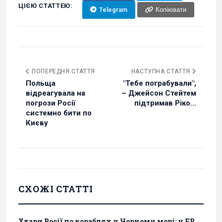
ЦІЄЮ СТАТТЕЮ:
Telegram
Копіювати
ПОПЕРЕДНЯ СТАТТЯ
НАСТУПНА СТАТТЯ
Польща
"Тебе пограбували",
відреагувала на
– Джейсон Стейтем
погрози Росії
підтримав Ріко...
системно бити по
Києву
СХОЖІ СТАТТІ
Удари Росії по кораблях у Чорному морі: у FP