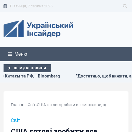
П'ятниця, 7 серпня 2026
Меню
ШВИДКІ НОВИНИ
berg
"Достатньо, щоб вижити, а не перемогти": ексчинов
Головна
›
Світ
›
США готові зробити все можливе, щоб війна в...
Світ
США готові зробити все