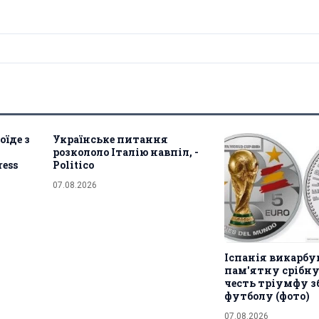
оїде з
Українське питання
розкололо Італію навпіл, -
ress
Politico
07.08.2026
Іспанія викарбу
пам'ятну срібну
честь тріумфу зб
футболу (фото)
07.08.2026