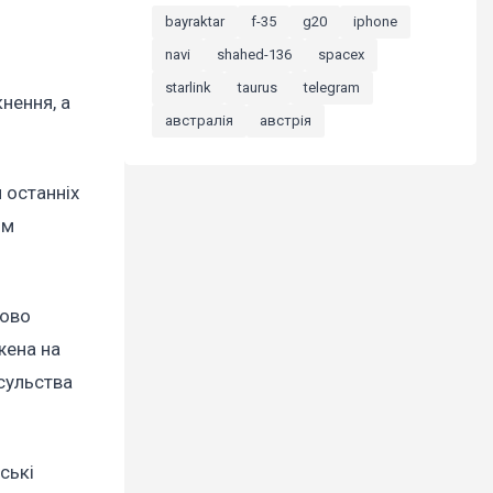
bayraktar
f-35
g20
iphone
navi
shahed-136
spacex
starlink
taurus
telegram
кнення, а
австралія
австрія
 останніх
ім
сово
жена на
нсульства
ські