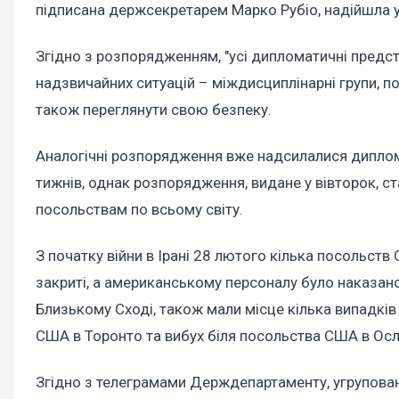
підписана держсекретарем Марко Рубіо, надійшла у
Згідно з розпорядженням, "усі дипломатичні предст
надзвичайних ситуацій – міждисциплінарні групи, пок
також переглянути свою безпеку.
Аналогічні розпорядження вже надсилалися диплом
тижнів, однак розпорядження, видане у вівторок, с
посольствам по всьому світу.
З початку війни в Ірані 28 лютого кілька посольст
закриті, а американському персоналу було наказано
Близькому Сході, також мали місце кілька випадків
США в Торонто та вибух біля посольства США в Осл
Згідно з телеграмами Держдепартаменту, угрупован