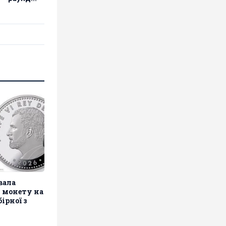
вала
 монету на
ірної з