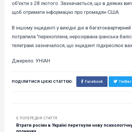
об'єкти з 28 лютого. Зазначається, що в деяких в
щоб отримати інформацію про громадян США.
В іншому інциденті у вихідні дні в багатоквартирни
потрапила "перехоплена, нерозірвана іранська балі
телеграмі зазначалося, що інцидент підкреслює важ
Джерело: УНІАН
ПОДІЛИТИСЯ ЦІЄЮ СТАТТЕЮ:
Facebook
Twitter
ПОПЕРЕДНЯ СТАТТЯ
Втрати росіян в Україні перетнули нову психологічн
позначку