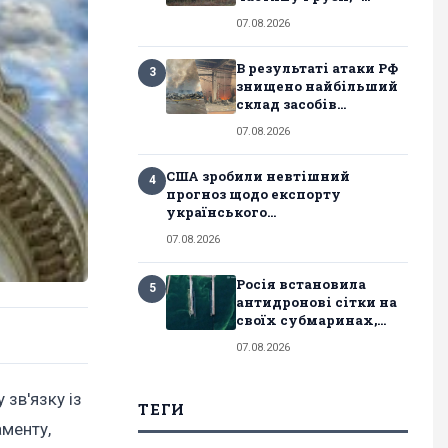
07.08.2026
В результаті атаки РФ
3
знищено найбільший
склад засобів...
07.08.2026
США зробили невтішний
4
прогноз щодо експорту
українського...
07.08.2026
Росія встановила
5
антидронові сітки на
своїх субмаринах,...
07.08.2026
зв'язку із
ТЕГИ
аменту,