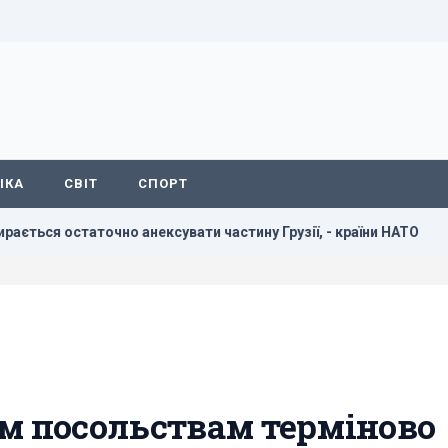
ІКА
СВІТ
СПОРТ
точно анексувати частину Грузії, - країни НАТО
В резуль
їм посольствам терміново