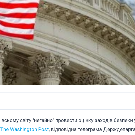
ому світу "негайно" провести оцінку заходів безпеки у 
е
The Washington Post
, відповідна телеграма Держдепарт