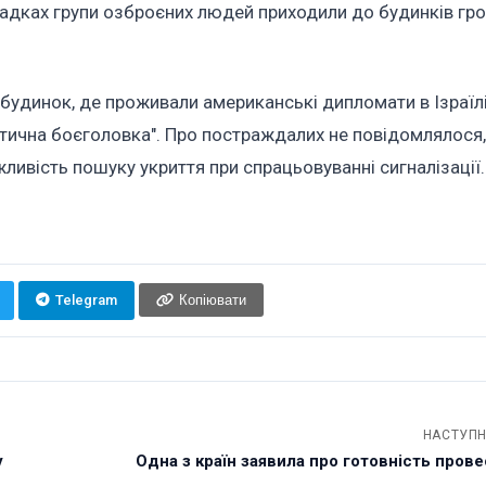
ипадках групи озброєних людей приходили до будинків гр
й будинок, де проживали американські дипломати в Ізраїлі
стична боєголовка". Про постраждалих не повідомлялося,
ливість пошуку укриття при спрацьовуванні сигналізації.
Telegram
Копіювати
НАСТУПН
у
Одна з країн заявила про готовність пров