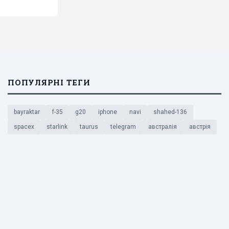
ПОПУЛЯРНІ ТЕГИ
bayraktar
f-35
g20
iphone
navi
shahed-136
spacex
starlink
taurus
telegram
австралія
австрія