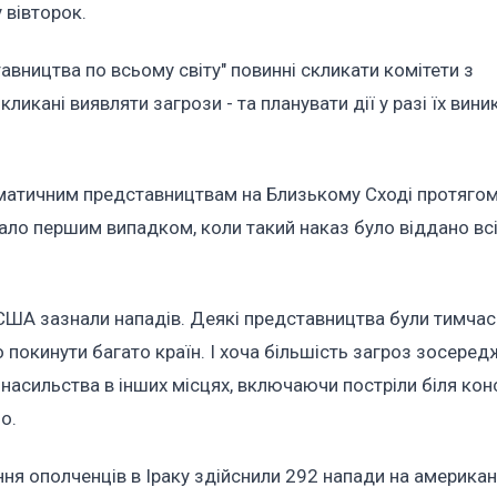
 вівторок.
авництва по всьому світу" повинні скликати комітети з
ликані виявляти загрози - та планувати дії у разі їх вини
атичним представництвам на Близькому Сході протягом
тало першим випадком, коли такий наказ було віддано вс
в США зазнали нападів. Деякі представництва були тимча
 покинути багато країн. І хоча більшість загроз зосеред
 насильства в інших місцях, включаючи постріли біля ко
о.
ня ополченців в Іраку здійснили 292 напади на американ