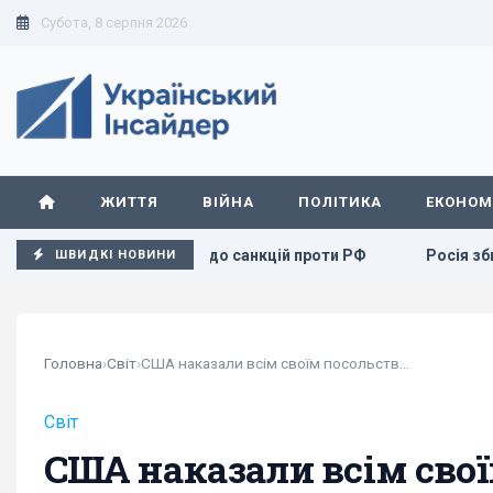
Субота, 8 серпня 2026
ЖИТТЯ
ВІЙНА
ПОЛІТИКА
ЕКОНОМ
онопроєкту щодо санкцій проти РФ
Росія збирається оста
ШВИДКІ НОВИНИ
Головна
›
Світ
›
США наказали всім своїм посольствам терміново...
Світ
США наказали всім сво