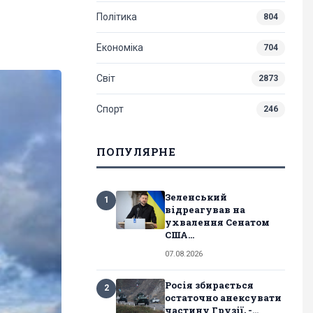
Політика
804
Економіка
704
Світ
2873
Спорт
246
ПОПУЛЯРНЕ
Зеленський
1
відреагував на
ухвалення Сенатом
США...
07.08.2026
Росія збирається
2
остаточно анексувати
частину Грузії, -...