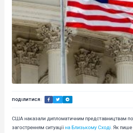
ПОДІЛИТИСЯ:
США наказали дипломатичним представництвам по всь
загостренням ситуації
на Близькому Сході
. Як пиш