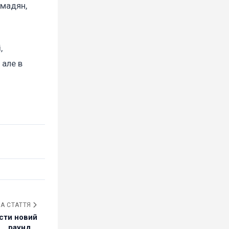
омадян,
,
 але в
А СТАТТЯ
ести новий
раунд...