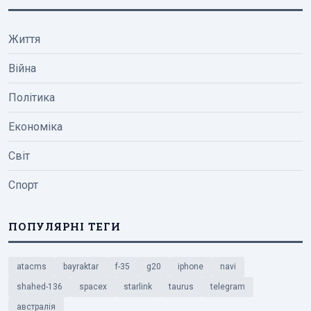
Життя
Війна
Політика
Економіка
Світ
Спорт
ПОПУЛЯРНІ ТЕГИ
atacms
bayraktar
f-35
g20
iphone
navi
shahed-136
spacex
starlink
taurus
telegram
австралія