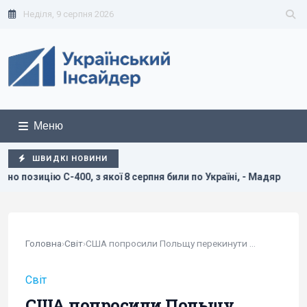
Неділя, 9 серпня 2026
Меню
ШВИДКІ НОВИНИ
з якої 8 серпня били по Україні, - Мадяр
Дві океанічні а
Головна
›
Світ
›
США попросили Польщу перекинути батарею...
Світ
США попросили Польщу