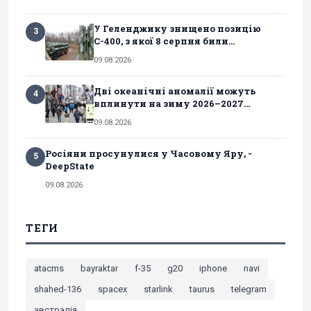
У Геленджику знищено позицію
3
С-400, з якої 8 серпня били...
09.08.2026
Дві океанічні аномалії можуть
4
вплинути на зиму 2026–2027...
09.08.2026
Росіяни просунулися у Часовому Яру, -
5
DeepState
09.08.2026
ТЕГИ
atacms
bayraktar
f-35
g20
iphone
navi
shahed-136
spacex
starlink
taurus
telegram
австралія