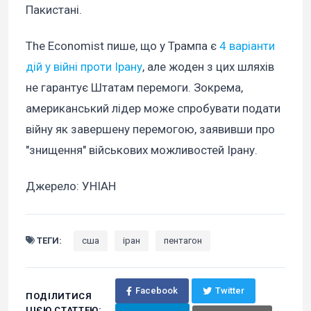
Пакистані.
The Economist пише, що у Трампа є
4 варіанти
дій у війні проти Ірану
, але жоден з цих шляхів
не гарантує Штатам перемоги. Зокрема,
американський лідер може спробувати подати
війну як завершену перемогою, заявивши про
"знищення" військових можливостей Ірану.
Джерело: УНІАН
ТЕГИ:
сша
іран
пентагон
Facebook
Twitter
ПОДІЛИТИСЯ
ЦІЄЮ СТАТТЕЮ: