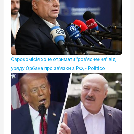
Єврокомісія хоче отримати "роз’яснення" від
уряду Орбана про зв’язки з РФ, - Politico