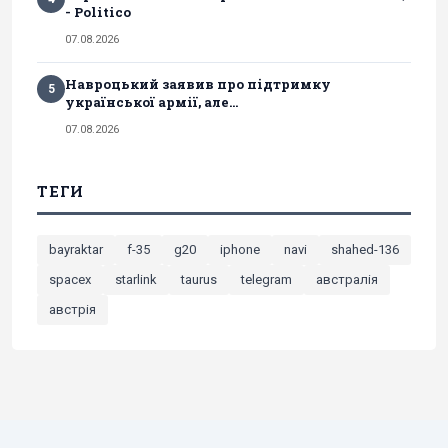
- Politico
07.08.2026
Навроцький заявив про підтримку
5
української армії, але...
07.08.2026
ТЕГИ
bayraktar
f-35
g20
iphone
navi
shahed-136
spacex
starlink
taurus
telegram
австралія
австрія