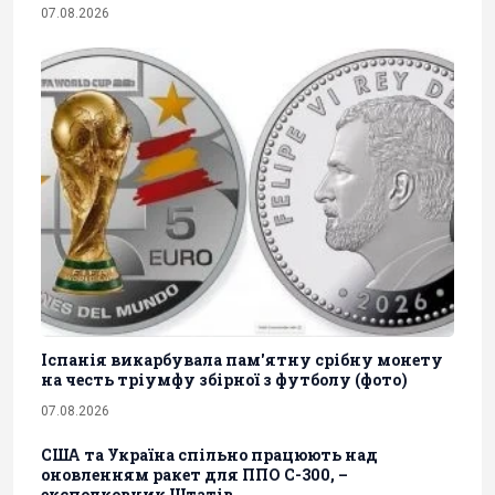
07.08.2026
Іспанія викарбувала пам'ятну срібну монету
на честь тріумфу збірної з футболу (фото)
07.08.2026
США та Україна спільно працюють над
оновленням ракет для ППО С-300, –
експолковник Штатів