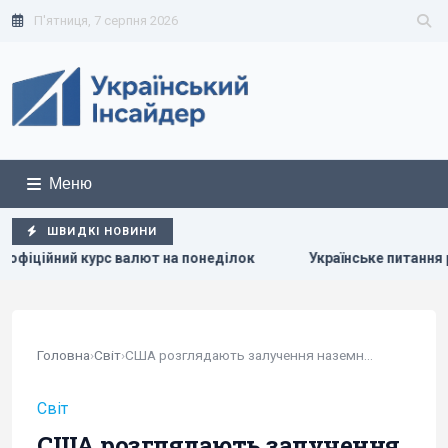
П'ятниця, 7 серпня 2026
Меню
ШВИДКІ НОВИНИ
еділок
Українське питання розкололо Італію навпіл, - Poli
Головна
›
Світ
›
США розглядають залучення наземних військ до...
Світ
США розглядають залучення