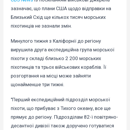
зазначає, що плани США щодо відправки на
Близький Схід ще кількох тисяч морських
піхотинців не зазнали змін.
Минулого тижня з Каліфорнії до регіону
вирушила друга експедиційна група морської
піхоти у складі близько 2 200 морських
піхотинців та трьох військових кораблів. Її
розгортання на місці може зайняти
щонайменше три тижні.
"Перший експедиційний підрозділ морської
піхоти, що прибуває з Тихого океану, все ще
прямує до регіону. Підрозділам 82-ї повітряно-
десантної дивізії також доручено готуватися