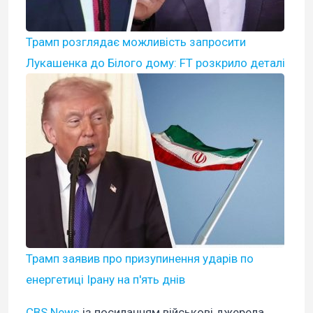
Трамп розглядає можливість запросити
Лукашенка до Білого дому: FT розкрило деталі
Трамп заявив про призупинення ударів по
енергетиці Ірану на п'ять днів
CBS News
із посиланням військові джерела