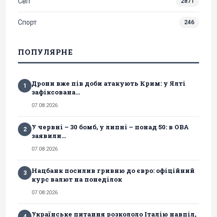
Світ
2871
Спорт
246
ПОПУЛЯРНЕ
Дрони вже пів доби атакують Крим: у Ялті
1
зафіксована...
07.08.2026
У червні – 30 бомб, у липні – понад 50: в ОВА
2
заявили...
07.08.2026
Нацбанк посилив гривню до євро: офіційний
3
курс валют на понеділок
07.08.2026
Українське питання розкололо Італію навпіл,
4