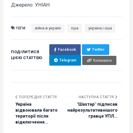
Джерело: УНІАН
ТЕГИ:
війна в україні
сша
україна і сша
Facebook
Twitter
ПОДІЛИТИСЯ
ЦІЄЮ СТАТТЕЮ:
Telegram
Копіювати
ПОПЕРЕДНЯ СТАТТЯ
НАСТУПНА СТАТТЯ
Україна
"Шахтар" підписав
відвоювала багато
найрезультативнішого
території після
гравця УПЛ...
відключення...