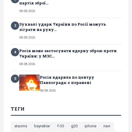
партія зброї...
08.08.2026
Зухвалі удари України по Росії можуть
3
зіграти на руку...
08.08.2026
Росія може застосувати ядерну зброю проти
4
України: у МЗС...
08.08.2026
Росія вдарила по центру
5
Павлограда: є поранені
08.08.2026
ТЕГИ
atacms
bayraktar
f-35
g20
iphone
navi