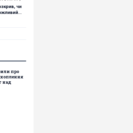
озкрив, чи
ожливий...
рили про
ехоплення
т над