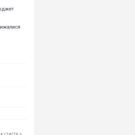
бюджет
лижалися
А СТАТТЯ