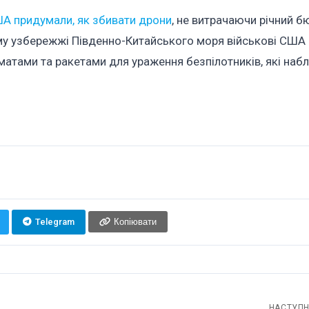
А придумали, як збивати дрони
, не витрачаючи річний 
ому узбережжі Південно-Китайського моря військові США
матами та ракетами для ураження безпілотників, які наб
Telegram
Копіювати
НАСТУПН