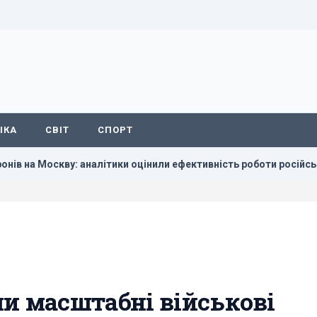
ІКА
СВІТ
СПОРТ
у: аналітики оцінили ефективність роботи російської ППО
и масштабні військові