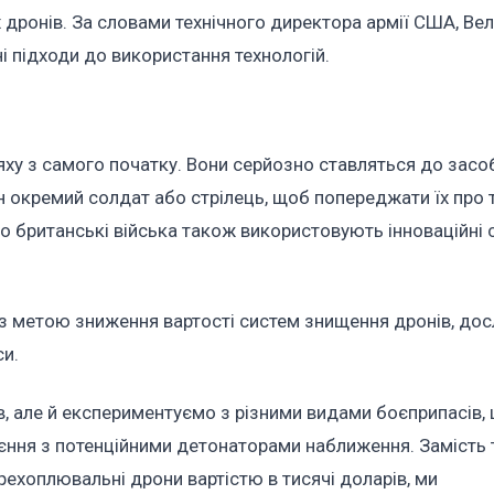
 дронів. За словами технічного директора армії США, Ве
ні підходи до використання технологій.
яху з самого початку. Вони серйозно ставляться до засоб
ен окремий солдат або стрілець, щоб попереджати їх про 
 що британські війська також використовують інноваційні
з метою зниження вартості систем знищення дронів, до
си.
в, але й експериментуємо з різними видами боєприпасів,
єння з потенційними детонаторами наближення. Замість 
ехоплювальні дрони вартістю в тисячі доларів, ми