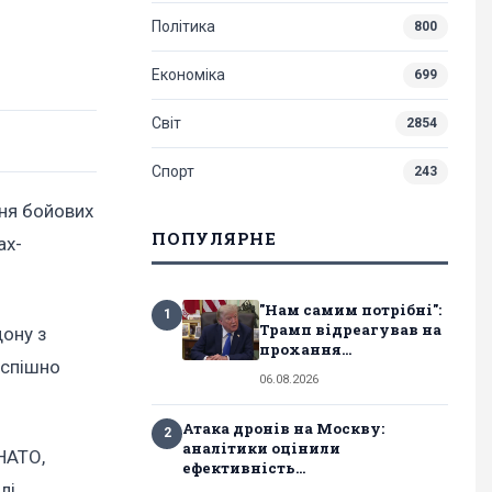
Політика
800
Економіка
699
Світ
2854
Спорт
243
ння бойових
ПОПУЛЯРНЕ
ах-
"Нам самим потрібні":
1
Трамп відреагував на
дону з
прохання...
успішно
06.08.2026
Атака дронів на Москву:
2
аналітики оцінили
 НАТО,
ефективність...
лі