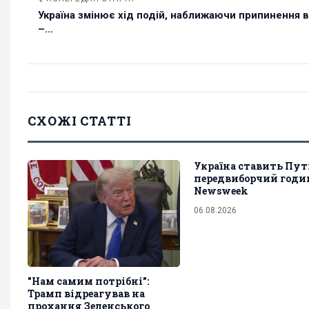
Україна змінює хід подій, наближаючи припинення 
–...
СХОЖІ СТАТТІ
Україна ставить Пут
передвиборчий годин
Newsweek
06.08.2026
"Нам самим потрібні":
Трамп відреагував на
прохання Зеленського