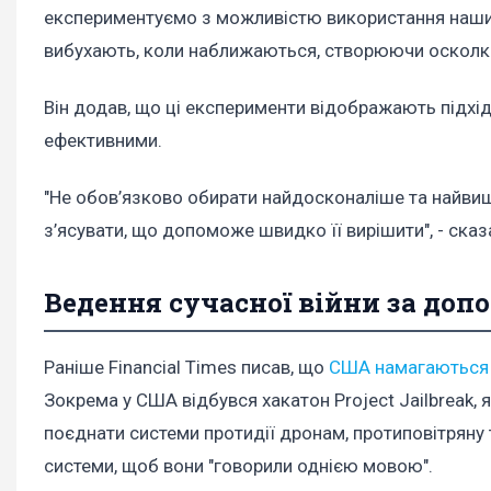
експериментуємо з можливістю використання наших 
вибухають, коли наближаються, створюючи осколки, 
Він додав, що ці експерименти відображають підхід 
ефективними.
"Не обов’язково обирати найдосконаліше та найвиш
з’ясувати, що допоможе швидко її вирішити", - сказ
Ведення сучасної війни за доп
Раніше Financial Times писав, що
США намагаються о
Зокрема у США відбувся хакатон Project Jailbreak, 
поєднати системи протидії дронам, протиповітряну 
системи, щоб вони "говорили однією мовою".