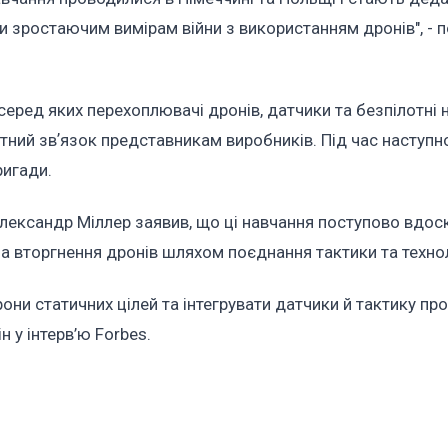
 зростаючим вимірам війни з використанням дронів", -
серед яких перехоплювачі дронів, датчики та безпілотні 
тний звʼязок представникам виробників. Під час наступн
ригади.
Александр Міллер заявив, що ці навчання поступово вд
 вторгнення дронів шляхом поєднання тактики та техно
рони статичних цілей та інтегрувати датчики й тактику про
н у інтерв’ю Forbes.