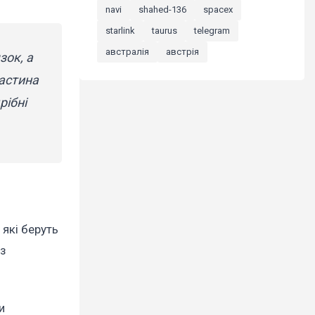
navi
shahed-136
spacex
starlink
taurus
telegram
австралія
австрія
зок, а
Частина
рібні
які беруть
 з
и