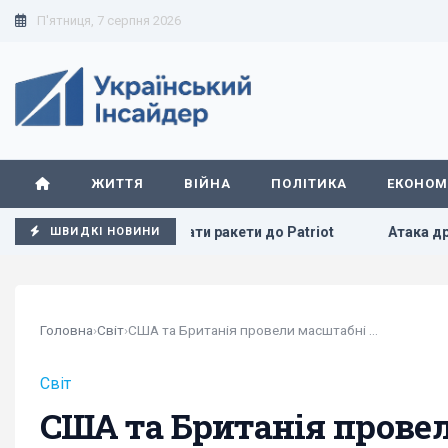
П'ятниця, 7 серпня 2026
ЖИТТЯ
ВІЙНА
ПОЛІТИКА
ЕКОНОМ
енського надати ракети до Patriot
Атака дронів на Москв
ШВИДКІ НОВИНИ
Головна
›
Світ
›
США та Британія провели масштабні військові...
Світ
США та Британія провел