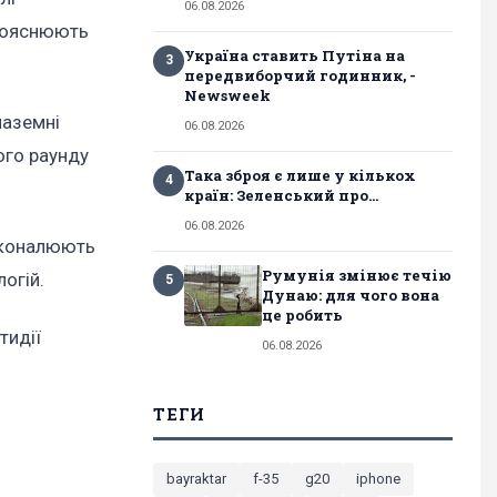
06.08.2026
 пояснюють
Україна ставить Путіна на
3
передвиборчий годинник, -
Newsweek
наземні
06.08.2026
ого раунду
Така зброя є лише у кількох
4
країн: Зеленський про...
06.08.2026
осконалюють
Румунія змінює течію
логій.
5
Дунаю: для чого вона
це робить
тидії
06.08.2026
ТЕГИ
bayraktar
f-35
g20
iphone