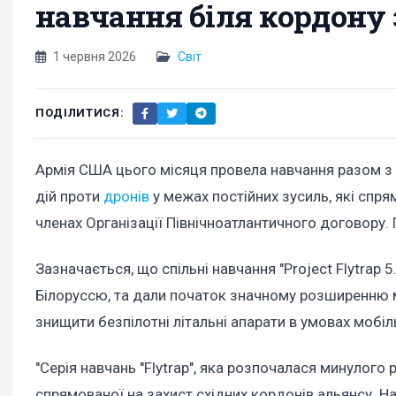
навчання біля кордону з
1 червня 2026
Світ
ПОДІЛИТИСЯ:
Армія США цього місяця провела навчання разом з 
дій проти
дронів
у межах постійних зусиль, які спря
членах Організації Північноатлантичного договору.
Зазначається, що спільні навчання "Project Flytrap 5
Білоруссю, та дали початок значному розширенню м
знищити безпілотні літальні апарати в умовах мобіл
"Серія навчань "Flytrap", яка розпочалася минулого
спрямованої на захист східних кордонів альянсу. Н