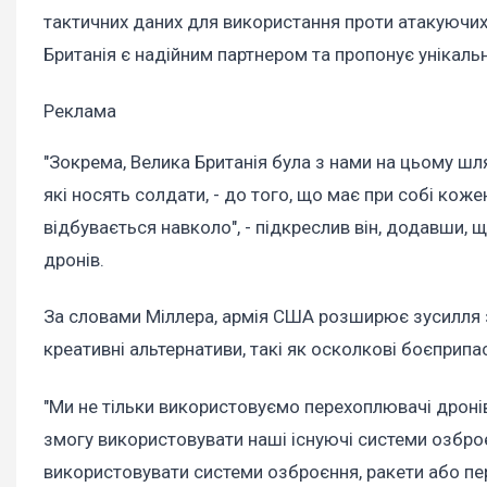
тактичних даних для використання проти атакуючих
Британія є надійним партнером та пропонує унікаль
Реклама
"Зокрема, Велика Британія була з нами на цьому шл
які носять солдати, - до того, що має при собі кож
відбувається навколо", - підкреслив він, додавши,
дронів.
За словами Міллера, армія США розширює зусилля 
креативні альтернативи, такі як осколкові боєприпа
"Ми не тільки використовуємо перехоплювачі дроні
змогу використовувати наші існуючі системи озбро
використовувати системи озброєння, ракети або пер