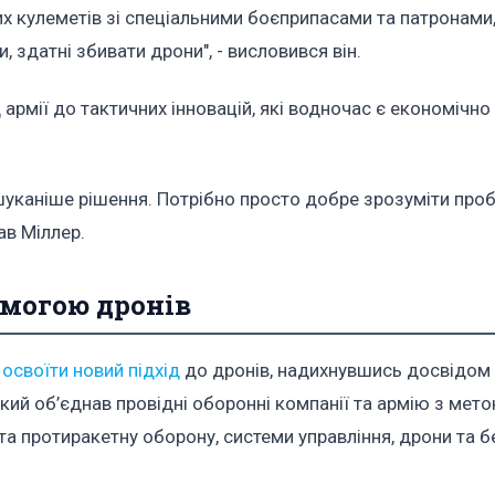
кулеметів зі спеціальними боєприпасами та патронами,
здатні збивати дрони", - висловився він.
армії до тактичних інновацій, які водночас є економічно
уканіше рішення. Потрібно просто добре зрозуміти про
ав Міллер.
омогою дронів
своїти новий підхід
до дронів, надихнувшись досвідом 
який об’єднав провідні оборонні компанії та армію з мет
та протиракетну оборону, системи управління, дрони та б