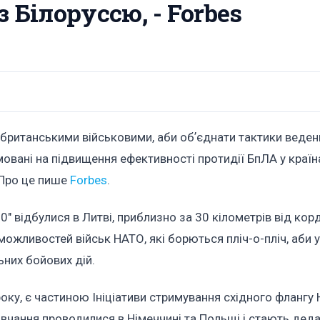
 Білоруссю, - Forbes
британськими військовими, аби обʼєднати тактики веде
мовані на підвищення ефективності протидії БпЛА у країн
 Про це пише
Forbes
.
.0" відбулися в Литві, приблизно за 30 кілометрів від кор
ожливостей військ НАТО, які борються пліч-о-пліч, аби 
ьних бойових дій.
 року, є частиною Ініціативи стримування східного флангу
авчання проводилися в Німеччині та Польщі і стають деда