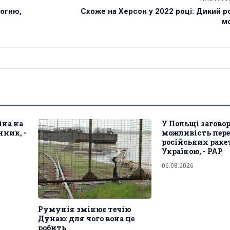
вогню,
Схоже на Херсон у 2022 році: Дикий р
м
іна на
У Польщі загово
ник, -
можливість пер
російських раке
Україною, - PAP
06.08.2026
Румунія змінює течію
Дунаю: для чого вона це
робить