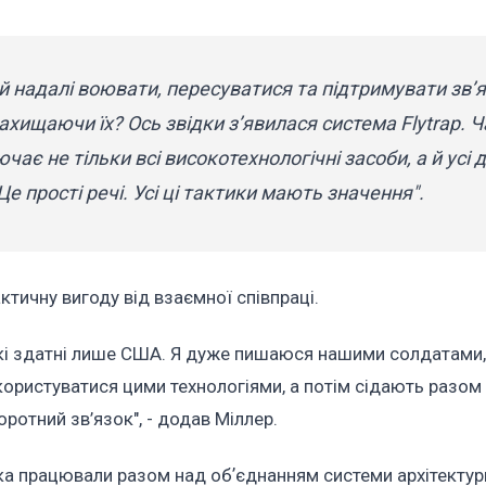
й надалі воювати, пересуватися та підтримувати зв’я
ахищаючи їх? Ось звідки з’явилася система Flytrap. 
ає не тільки всі високотехнологічні засоби, а й усі д
е прості речі. Усі ці тактики мають значення".
актичну вигоду від взаємної співпраці.
які здатні лише США. Я дуже пишаюся нашими солдатами, 
 користуватися цими технологіями, а потім сідають разом
ротний зв’язок", - додав Міллер.
ька працювали разом над обʼєднанням системи архітектур