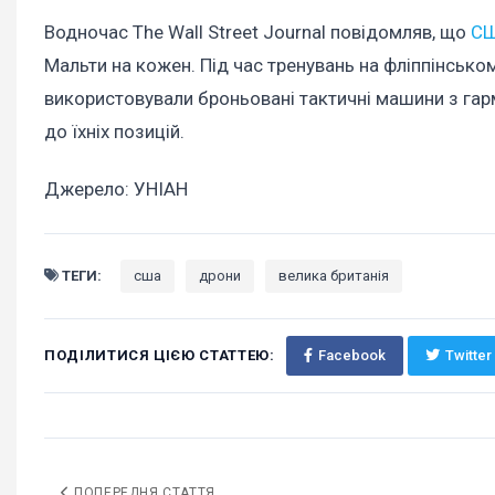
Водночас The Wall Street Journal повідомляв, що
СШ
Мальти на кожен. Під час тренувань на фліппінськ
використовували броньовані тактичні машини з гар
до їхніх позицій.
Джерело: УНІАН
ТЕГИ:
сша
дрони
велика британія
ПОДІЛИТИСЯ ЦІЄЮ СТАТТЕЮ:
Facebook
Twitter
ПОПЕРЕДНЯ СТАТТЯ