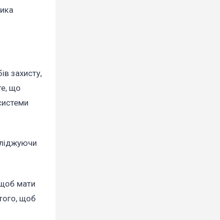
лика
ів захисту,
те, що
 системи
сліджуючи
 щоб мати
того, щоб