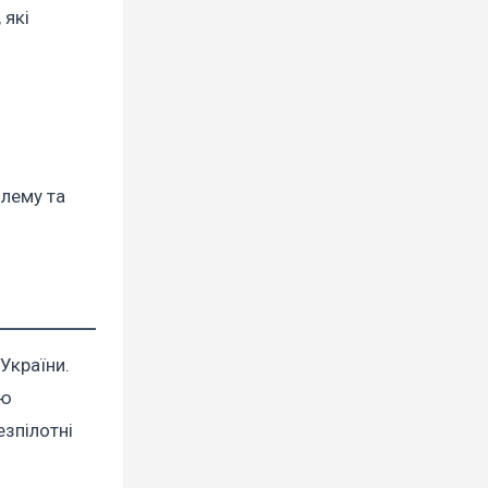
 які
блему та
України.
ою
езпілотні